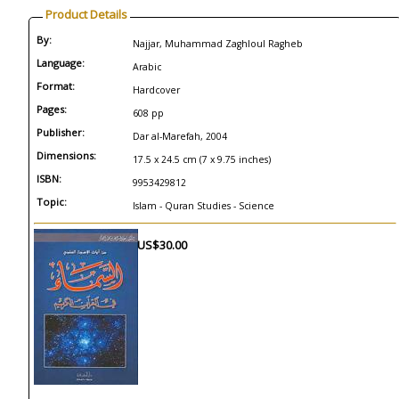
Product Details
By:
Najjar, Muhammad Zaghloul Ragheb
Language:
Arabic
Format:
Hardcover
Pages:
608 pp
Publisher:
Dar al-Marefah, 2004
Dimensions:
17.5 x 24.5 cm (7 x 9.75 inches)
ISBN:
9953429812
Topic:
Islam - Quran Studies - Science
US$30.00