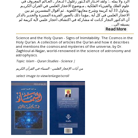
الرد ولا يمله ..: ولقد اخـتار الدكـتور زغلول ا لنـجار ـ العـالم المعروف في
علوم الفلك والفيزياء الفلكية ـ مـوضوع الاعجاز العلمي في القرآن الكريـم
,وتناول 33 آية كريمة وشرح معانيها اللغوية . ثم أقوال المفسرين ثم بين
الاعجاز العلمي في كل آية ,.مؤيداً ذلك بالصور الفريدة المميزة والجدير بالذكر
أن الدكتور النجار كـانت له مشاركة في اكتشاف اعجاز علمي لآية كريمة لم
يسبقه الي...
Read More
Science and the Holy Quran - Signs of Inimitability. The Cosmos in the
Holy Qur'an. A collection of articles the Qur'an and how it describes
and mentions the cosmos and mysteries of the universe, by Dr.
Zaghloul al-Najjar, world-renowned in the science of astronomy and
astrophysics.
Topic: Islam - Quran Studies - Science |
من آيات الإعجاز العلمي - السماء في القرآن الكريم
select image to view/enlarge/scroll