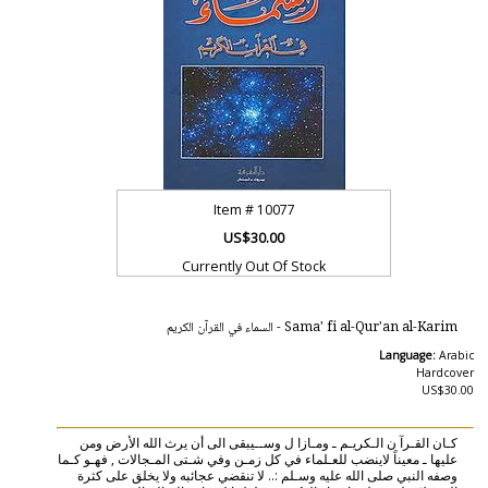
Item #
10077
US$30.00
Currently Out Of Stock
Sama' fi al-Qur'an al-Karim - السماء في القرآن الكريم
Language:
Arabic
Hardcover
US$30.00
كـان القـرآ ن الـكريـم ـ ومـازا ل وســيبقى الى أن يرث الله الأرض ومن
عليها ـ معيناً لاينضب للعـلماء في كل زمـن وفي شـتى المـجالات , فهـو كـما
وصفه النبي صلى الله عليه وسـلم :.. لا تنقضي عجائبه ولا يخلق على كثرة