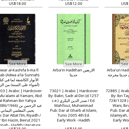
US$18.00
US$12.00
US$
war al-Kashifa li-ma fi
Arba'in Hadithan الاربعين
Arba'un Had
tab (Adwa a'la Sunnah)
حديثا
 حديثا مخرجة
الأنوار الكاشفة لما في كت
أضواء على السنة) من الزل
والتضليل والمجازفة
03 | Arabic | Hardcover
73021 | Arabic | Hardcover
72885 | Arab
 Mu'alami al-Yamani, Abd
By: Bakri, Sadr al-Din (d.1257
By: Ibn Ta
al-Rahman Ibn Yahya
c.e.) صدر الدين البكري / Ed.
728/1328 ) ابن تيمية / al
/1966) عبد الرحمن بن
Mahfouz, Muhammad
يحيى المعلمي اليماني
Pub: Dar al Gharb al Islami,
Pub: Dar al
: Dar Attat I'lm, Riyadh /
Tunis 2005 4th Ed.
Islamiyah,
r Ibn Hazm, Beirut 2021
Early Work - Hadith
Early Wor
nah - Hadith Literature
US$25.00
US$15.95
US$