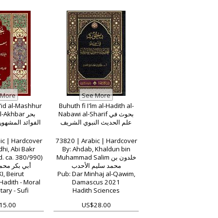
Hadith - Maliki
aw
'id al-Mashhur
Buhuth fi I'lm al-Hadith al-
Nabawi al-Sharif بحوث في
-Akhbar بحر
علم الحديث النبوي الشريف
الفوائد المشهور 
ic | Hardcover
73820 | Arabic | Hardcover
hi, Abi Bakr
By: Ahdab, Khaldun bin
 ca. 380/990)
Muhammad Salim خلدون بن
محمد سليم الأحدب
أبي بكر محمد
I, Beirut
Pub: Dar Minhaj al-Qawim,
Hadith - Moral
Damascus 2021
ry - Sufi
Hadith Sciences
15.00
US$28.00