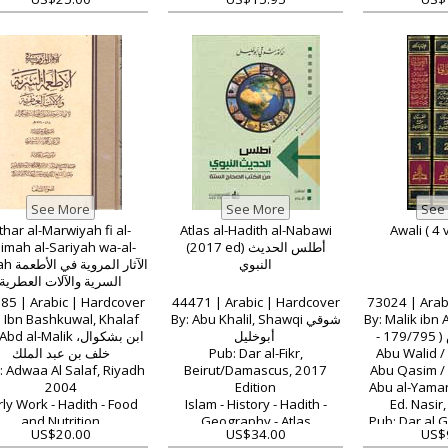
thar al-Marwiyah fi al-
Atlas al-Hadith al-Nabawi
'imah al-Sariyah wa-al-
(2017 ed) أطلس الحديث
النبوي
الآثار المرو
السرية والآلات العطرية
85 | Arabic | Hardcover
44471 | Arabic | Hardcover
73024 | Arab
: Ibn Bashkuwal, Khalaf
By: Abu Khalil, Shawqi شوقي
By: Malik ibn 
- 179/795 ) مالك بن أنس /
أبوخليل ‎
d al-Malik ابن بشكوال،
خلف بن عبد الملك
Pub: Dar al-Fikr,
Abu Walid /
: Adwaa Al Salaf, Riyadh
Beirut/Damascus, 2017
Abu Qasim / R
2004
Edition
Abu al-Yaman
rly Work - Hadith - Food
Islam - History - Hadith -
Ed. Nasi
and Nutrition
Geography - Atlas
Pub: Dar al G
US$20.00
US$34.00
US$
Tunis 19