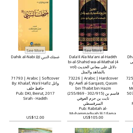
Dahik al-Nabi ضحِك النبي ﷺ
Dala'il Ala Ma'ani al-Hadith
Dha
bi-al-Shahid wa-al-Mathal (4
ى
vol) دلائل على معاني الحديث
بالشاهد والمثل
71793 | Arabic | Softcover
73226 | Arabic | Hardcover
725
By: Khalaf, Wa'il Hafiz وائل
By: Awfi al-Sarqasti, Qasim
حافظ خلف
bin Thabit bin Hazm
M
Pub: DKI, Beirut, 2017
(255/869 - 302/915) قاسم بن
507/111
Sirah - Hadith
ثابت بن حزم العوفي
السرقسطي
Pub: Rabitah al-
Muhammadiyah lil-'Ulama,
US$12.00
US$105.00
Rabat 2011
Early Work - Hadith -
Authorities