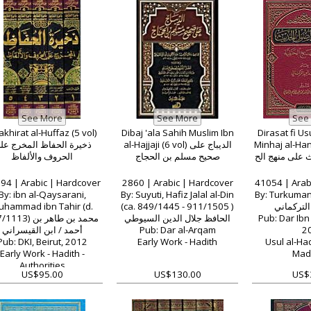
khirat al-Huffaz (5 vol)
Dibaj 'ala Sahih Muslim Ibn
Dirasat fi Usu
Minhaj al-Hanafi
al-Hajjaji (6 vol) الديباج على
ذخيرة الحفاظ المخرج عل
 على منهج الح
صحيح مسلم بن الحجاج
الحروف والألفاظ
94 | Arabic | Hardcover
2860 | Arabic | Hardcover
41054 | Arab
By: ibn al-Qaysarani,
By: Suyuti, Hafiz Jalal al-Din
By: Turkumani
uhammad ibn Tahir (d.
(ca. 849/1445 - 911/1505 )
التركماني
3) محمد بن طاهر بن
الحافظ جلال الدين السيوطي
Pub: Dar Ibn 
أحمد / ابن القيسراني
Pub: Dar al-Arqam
2
Pub: DKI, Beirut, 2012
Early Work - Hadith
Usul al-Had
Early Work - Hadith -
Mad
Authorities
US$95.00
US$130.00
US$