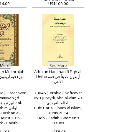
14.00
US$100.00
Language - Narrations and
Texts
ith Mukhrajah
Arba'un Hadithan fi Fiqh al-
Untha أربعون حديثاً في فقه
جزء فيه أربعون
الأنثى
ic | Hardcover
73046 | Arabic | Softcover
ymiyyah ( d.
By: Quraydi, Abd al-Alim عبد
العالم القريدي
-
Wani, Ibrahim الواني
Pub: Dar al Gharb al islami,
-Bashair al-
Tunis 2014
 Beirut 2019
Fiqh - Hadith - Women's
k - Hadith
Issues
11.95
US$5.95