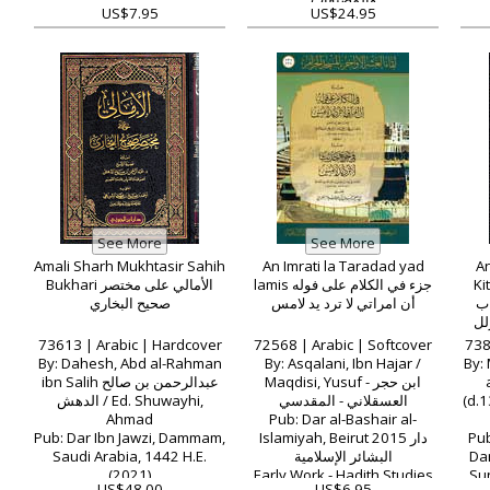
US$7.95
US$24.95
Amali Sharh Mukhtasir Sahih
An Imrati la Taradad yad
An
Bukhari الأمالي على مختصر
lamis جزء في الكلام على فوله
Ki
اب
أن امراتي لا ترد يد لامس
صحيح البخاري
(ل
73613 | Arabic | Hardcover
72568 | Arabic | Softcover
738
By: Dahesh, Abd al-Rahman
By: Asqalani, Ibn Hajar /
By:
Maqdisi, Yusuf - ابن حجر
ibn Salih عبدالرحمن بن صالح
(d.1386
العسقلاني - المقدسي
الدهش / Ed. Shuwayhi,
Ahmad
Pub: Dar al-Bashair al-
Pub: Dar Ibn Jawzi, Dammam,
Islamiyah, Beirut 2015 دار
Pub
Saudi Arabia, 1442 H.E.
البشائر الإسلامية
Da
(2021)
Early Work - Hadith Studies
Sun
US$48.00
US$6.95