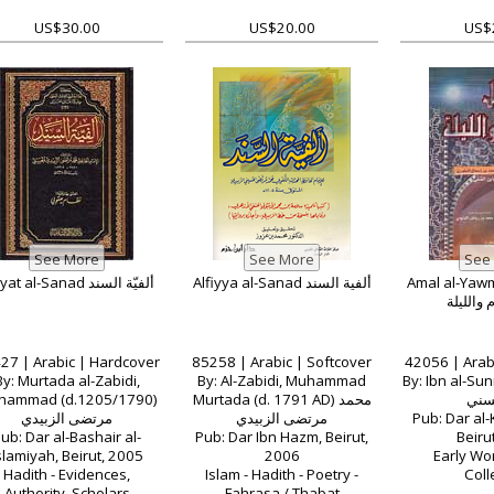
US$30.00
US$20.00
US$
Alfiyat al-Sanad ألفيّة السند
Alfiyya al-Sanad ألفية السند
Amal al-Yawm
 والليلة
27 | Arabic | Hardcover
85258 | Arabic | Softcover
42056 | Arab
By: Murtada al-Zabidi,
By: Al-Zabidi, Muhammad
By: Ibn al-Sun
hammad (d.1205/1790)
Murtada (d. 1791 AD) محمد
لسني
مرتضى الزبيدي
مرتضى الزبيدي
Pub: Dar al-K
ub: Dar al-Bashair al-
Pub: Dar Ibn Hazm, Beirut,
Beiru
slamiyah, Beirut, 2005
2006
Early Wor
Hadith - Evidences,
Islam - Hadith - Poetry -
Coll
Authority, Scholars
Fahrasa / Thabat