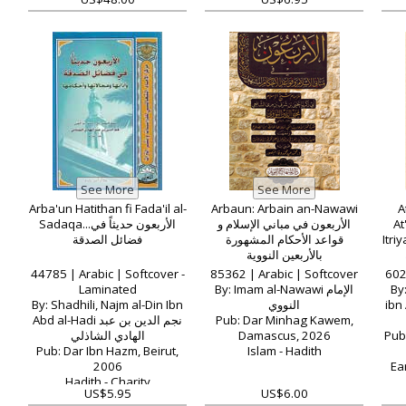
Hadith - Bukhari
and Explanation
Arba'un Hatithan fi Fada'il al-
Arbaun: Arbain an-Nawawi
A
Sadaqa...الأربعون حديثاً في
الأربعون في مباني الإسلام و
At
Itriyah ية في الأطعمة
قواعد الأحكام المشهورة
فضائل الصدقة
بالأربعين النووية
44785 | Arabic | Softcover -
85362 | Arabic | Softcover
602
Laminated
By: Imam al-Nawawi الإمام
By
By: Shadhili, Najm al-Din Ibn
النووي
ibn Ab
Abd al-Hadi نجم الدين بن عبد
Pub: Dar Minhag Kawem,
الهادي الشاذلي
Damascus, 2026
Pub
Pub: Dar Ibn Hazm, Beirut,
Islam - Hadith
2006
Ea
Hadith - Charity
US$5.95
US$6.00