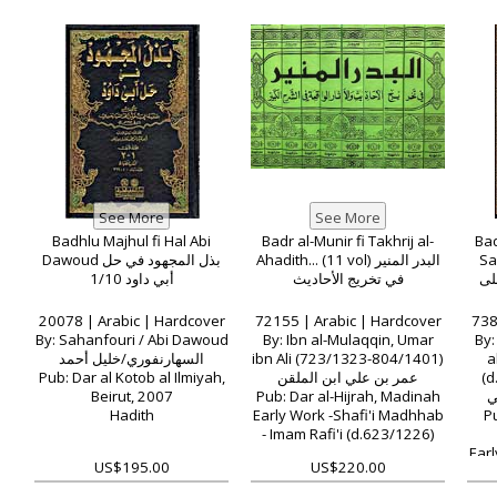
Badhlu Majhul fi Hal Abi
Badr al-Munir fi Takhrij al-
Bad
Sah
Ahadith... (11 vol) البدر المنير
Dawoud بذل المجهود في حل
لى
في تخريج الأحاديث
أبي داود 1/10
20078 | Arabic | Hardcover
72155 | Arabic | Hardcover
738
By: Sahanfouri / Abi Dawoud
By: Ibn al-Mulaqqin, Umar
By:
السهارنفوري/خليل أحمد
ibn Ali (723/1323-804/1401)
a
Pub: Dar al Kotob al Ilmiyah,
عمر بن علي ابن الملقن
(d.73
Beirut, 2007
Pub: Dar al-Hijrah, Madinah
ي
Hadith
Early Work -Shafi'i Madhhab
P
- Imam Rafi'i (d.623/1226)
Earl
US$195.00
US$220.00