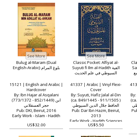
Bulug al-Maram (Dual
Classic Pocket: Alfiyat al-
Cla
English-Arabic) بلوغ المرام
Suyuti fi Ilm al-Hadith الفية
Sa
ع
السيوطي في علم الحديث
15121 | English and Arabic |
41337 | Arabic | Vinyl Flexi-
413
Hardcover
Cover
By: Ibn Hajar al Asqalani
By: Suyuti, Hafiz Jalal al-Din
By:
(773/1372 - 852/1449) ابن
(ca. 849/1445 - 911/1505 )
(ca
طي
الحافظ جلال الدين السيوطي
حجر العسقلاني
Pub: DKI, Beirut, 2016
Pub: Dar Ibn Hazm, Beirut,
Pu
Early Work - Islam - Hadith
2013
Early Work - Hadith Sciences
US$32.00
US$5.50
- Poetry