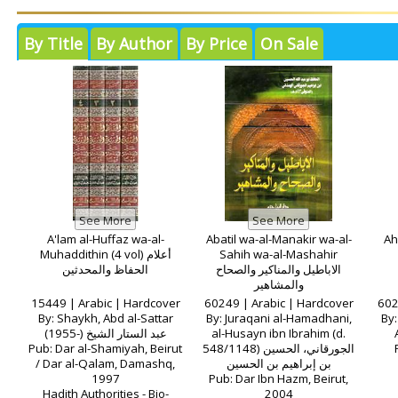
By Title
By Author
By Price
On Sale
A'lam al-Huffaz wa-al-
Abatil wa-al-Manakir wa-al-
Aha
Muhaddithin (4 vol) أعلام
Sahih wa-al-Mashahir
الاباطيل والمناكير والصحاح
الحفاظ والمحدثين
والمشاهير
15449 | Arabic | Hardcover
60249 | Arabic | Hardcover
602
By: Shaykh, Abd al-Sattar
By: Juraqani al-Hamadhani,
By: Sh
(1955-) عبد الستار الشيخ
al-Husayn ibn Ibrahim (d.
Pub: Dar al-Shamiyah, Beirut
548/1148) الجورقاني، الحسين
/ Dar al-Qalam, Damashq,
بن إبراهيم بن الحسين
1997
Pub: Dar Ibn Hazm, Beirut,
Hadith Authorities - Bio-
2004