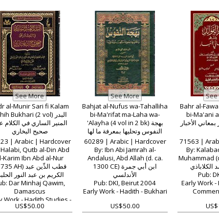
Early Work - 
L
r al-Munir Sari fi Kalam
Bahjat al-Nufus wa-Tahalliha
Bahr al-Fawa
ih Bukhari (2 vol) البدر
bi-Ma'rifat ma-Laha wa-
bi-Ma'ani al
بمعاني الأخبار
'Alayha (4 vol in 2 bk) بهجة
المنير الساري في الكلام ع
النفوس وتحليها بمعرفة ما لها
صحيح البخاري
وعليها
23 | Arabic | Hardcover
60289 | Arabic | Hardcover
71563 | Arab
 Halabi, Qutb al-Din Abd
By: Ibn Abi Jamrah al-
By: Kalabad
l-Karim Ibn Abd al-Nur
Andalusi, Abd Allah (d. ca.
Muhammad (d.
 الكلاباذي
1300 CE) ابن أبي جمرة
5 AH) قطب الدِّين عبد
الكريم بن عبد النور الحلب
الأندلسي
Pub: DK
ub: Dar Minhaj Qawim,
Pub: DKI, Beirut 2004
Early Work - 
Damascus
Early Work - Hadith - Bukhari
Commenta
y Work - Hadith Studies -
US$50.00
US$50.00
US$
Bukhari