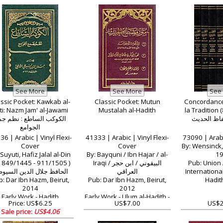
ssic Pocket: Kawkab al-
Classic Pocket: Mutun
Concordance 
ti: Nazm Jam' al-Jawami
Mustalah al-Hadith
la Tradition (8 v
فاظ الحديث
الكوكب الساطع : نظم جم
الجوامع
36 | Arabic | Vinyl Flexi-
41333 | Arabic | Vinyl Flexi-
73090 | Arab
Cover
Cover
By: Wensinck, 
 Suyuti, Hafiz Jalal al-Din
By: Bayquni / Ibn Hajar / al-
19
. 849/1445 - 911/1505 )
Iraqi البيقوني / ابن حجر /
Pub: Union
الحافظ جلال الدين السيو
العراقي
International
b: Dar Ibn Hazm, Beirut,
Pub: Dar Ibn Hazm, Beirut,
Hadit
2014
2012
Early Work - Hadith
Early Work - Ulum al-Hadith -
Price: US$6.25
US$7.00
US$2
Evidences
Hadith Classification
Sale price:
US$4.06