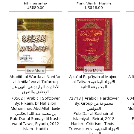
bibliography
Early Work - Hadith
US$80.00
US$18.00
Authorities
Ahadith al-Warda al-Nahi 'an
Ajza' al-Biqa'iyah al-Majmu'
al-Ikhtilaf wa al-Tafarruq
al-Taliyah الأجزاء البقاعية
المجموعة الثانية
الأحاديث الواردة في النهي عن
الإختلاف والتفرق
70562 | Arabic | Softcover
72713 | Arabic | Hardcover
604
By: Hikami, Dr Hafiz ibn
By: Group مجموعة من
Muhammad Abd Allah حافظ
المؤلفين
Mu
بن محمد عبد الله الحكمي
Pub: Dar al-Bashair al-
Pub: Dar al-Sumay'i lil Nashr
Islamiyah, Beirut, 2018
P
wa-al-Tawzi, Riyadh, 2012
Hadith - Criticism - Texts -
I
Islam - Hadith
Transmitters - الأجزاء الحديثية
والمصنفات