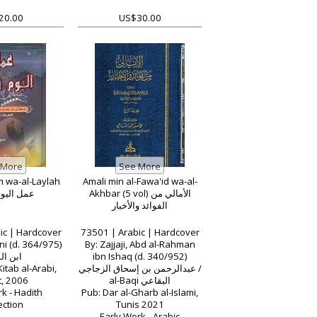
20.00
US$30.00
 wa-al-Laylah
Amali min al-Fawa'id wa-al-
Akhbar (5 vol) الأمالي من
عمل اليوم
الفوائد والأخبار
ic | Hardcover
73501 | Arabic | Hardcover
ni (d. 364/975)
By: Zajjaji, Abd al-Rahman
ابن ا
ibn Ishaq (d. 340/952)
itab al-Arabi,
عبدالرحمن بن إسحاق الزجاجي /
t, 2006
al-Baqi البقاعي
k - Hadith
Pub: Dar al-Gharb al-Islami,
ection
Tunis 2021
Early Work - Arabic