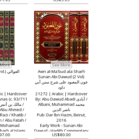
Awali ( 4 vol.) العوالي
Awn al-Ma'bud ala Sharh
Sunan Abi Dawud (2 Vol)
عون المعبود على شرح سنن أبي
داود
ic | Hardcover
21272 | Arabic | Hardcover
Anas (c. 93/711
By: Abu Dawud Abadi آبادى /
Albani, Muhammad محمد
 Abu Ahmed /
ناصر الدين
azi / Khatib /
Pub: Dar Ibn Hazm, Beirut,
 / Abu Fatah /
2016
r, Mohamad
Early Work - Sunan Abi
harb al Islami,
Dawud - Hadith Commentary
97.00
US$80.00
97 Reprint