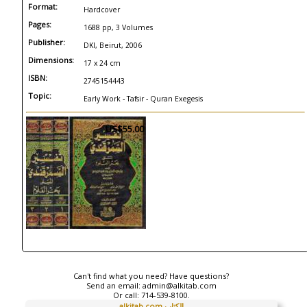
Format:
Hardcover
Pages:
1688 pp, 3 Volumes
Publisher:
DKI, Beirut, 2006
Dimensions:
17 x 24 cm
ISBN:
2745154443
Topic:
Early Work - Tafsir - Quran Exegesis
US$55.00
Can't find what you need? Have questions?
Send an email:
admin@alkitab.com
Or call:
714-539-8100.
alkitab.com الكتاب