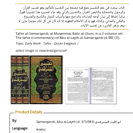
كتاب يبحث في علم التفسير جمع فيه مصنفه بين التفسير بالمأثور وهو تفسير القرآن
والرسول والصحابة والتابعين للقرآن، والتفسير بالرأي، وقد جاء تفسيره هذا تفسيراً لغوياً،
بيانياً إضافة إلى بيان أوجه القراءات والراجح منها وأسباب النزول والناسخ والمنسوخ
والمكي والمدني، وكذلك فهو يذكر الأحكام الفقهية إلا أنه كان في كل ذلك موجزاً حتى لا
يبعد بذهن القارىء عن تفسير الآيات.
Tafsir al-Samarqandi, al-Musamma, Bahr al-Ulum, in a 3 volume set.
The tafsir (commentary) of Abu al-Layth al-Samarqandi (d.983 CE).
Topic: Early Work - Tafsir - Quran Exegesis |
select image to view/enlarge/scroll
Product Details
By:
Samarqandi, Abu al-Layth (d. 373/983) ابو الليث السمرقندي
Language:
Arabic