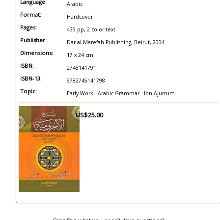
Language:
Arabic
Format:
Hardcover
Pages:
435 pp, 2 color text
Publisher:
Dar al-Marefah Publishing, Beirut, 2004
Dimensions:
17 x 24 cm
ISBN:
2745141791
ISBN-13:
9782745141798
Topic:
Early Work - Arabic Grammar - Ibn Ajurrum
US$25.00