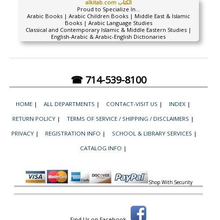
alkitab.com الكتاب
Proud to Specialize In...
Arabic Books | Arabic Children Books | Middle East & Islamic
Books | Arabic Language Studies
Classical and Contemporary Islamic & Middle Eastern Studies |
English-Arabic & Arabic-English Dictionaries
☎ 714-539-8100
HOME
|
ALL DEPARTMENTS
|
CONTACT-VISIT US
|
INDEX
|
RETURN POLICY
|
TERMS OF SERVICE / SHIPPING / DISCLAIMERS
|
PRIVACY
|
REGISTRATION INFO
|
SCHOOL & LIBRARY SERVICES
|
CATALOG INFO
|
Shop With Security
Find Us on Facebook