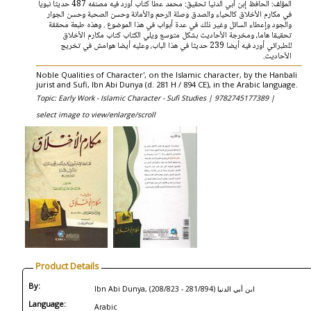
المؤلف: الحافظ إبن أبي الدنيا تحقيق: محمد عطا كتاب أورد فيه مصنفه 487 حديثا نبويا
في مكارم الأخلاق كالحياء والصدق وصلة الرحم والأمانة وحسن الصحبة وحسن الجوار
والجود وإعطاء السائل وغير ذلك في عدة أبواب في هذا الموضوع . وهذه طبعة محققة
تحقيقا هاما، ومخرجة الأحاديث بشكل متوسع ويلي الكتاب كتاب مكارم الأخلاق
للطبرائي أورد فيه أيضا 239 حديثا في هذا الباب، وعليه أيضا هوامش في تخريج
الأحاديث.
Noble Qualities of Character', on the Islamic character, by the Hanbali
jurist and Sufi, Ibn Abi Dunya (d. 281 H / 894 CE), in the Arabic language.
Topic: Early Work - Islamic Character - Sufi Studies |
9782745177389 |
select image to view/enlarge/scroll
Product Details
By:
Ibn Abi Dunya, (208/823 - 281/894) ابن أبي الدنيا
Language:
Arabic