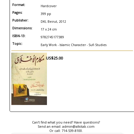
Format:
Hardcover
Pages:
399 pp
Publisher:
DKI, Beirut, 2012
Dimensions:
17 x 24 cm
ISBN-13:
9782745177389
Topic:
Early Work - Islamic Character - Sufi Studies
US$25.00
Can't find what you need? Have questions?
Send an email:
admin@alkitab.com
Or call:
714-539-8100.