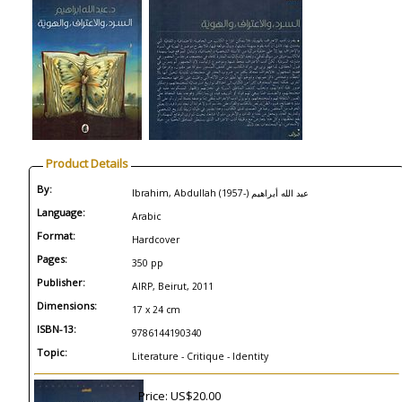
Product Details
By:
Ibrahim, Abdullah (1957-) عبد الله أبراهيم
Language:
Arabic
Format:
Hardcover
Pages:
350 pp
Publisher:
AIRP, Beirut, 2011
Dimensions:
17 x 24 cm
ISBN-13:
9786144190340
Topic:
Literature - Critique - Identity
Price: US$20.00