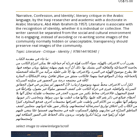
US$15.00
'Narrative, Confession, and Identity', literary critique in the Arabic
language, by the Iraqi researcher and academic with a doctorate in
Arabic literature, Abd Allah Ibrahim (b.1957). Literature is associate with
the recognition of identity, whether it is individual or collective. The
writer cannot be separated from the social and cultural environment
he is engaging..instead of avoiding or re-writing some images of the
community normally hidden or unacceptable, transparency should
preserve real images of the community.
Topic: Literature - Critique - Identity |
9786144190340 |
ما جاء في مقدمة الكتاب:
يقترن أدب الاعتراف بالهُويّة، سواء أكانت هُويّة فرديّة أم جماعيّة، فلا يمكن انتزاع الكاتب من
الحاضنة الاجتماعيّة والثقافيّة التي يشتبك بها؛ ذلك أنّ أدبه يقوم بمهمّة تمثيلها، وبيان موقعه فيها
فلا يطرح موضوع الهُويّة في السرد، والاعتراف بها، إلاّ على خلفيّة مركّبة من الأسئلة الشخصيّة
الجماعيّة، وتبادل المواقع فيما بينهما؛ فالكاتب منبثق من سياق ثقافيّ، وتجد الإشكاليّات المثارة
كافّة في مجتمعه درجة من الحضور في مدوّنته السرديّة·
لكنّ أدب الاعتراف محطّ شبهة وموضوع ارتياب؛ لأنّ الجمهور لم يتمرّس في قبول الحقائق
السرديّة والواقعيّة، فيرى في جرأة الكاتب على كشف المستور سلوكًا غير مقبول، وإفراطًا في
فضح المجهول، فالاعتراف محاط بكثير من ضروب الحذر في مجتمعات تقليديّة تتخيّل أنّها بلا
أخطاء، فتبالغ في ذكر نِعَم الله عليها، وكأنّها هبات خُصّت بها دون سواها، وتتحاشى ذكر عيوبها،
وتتوهّم أنّها تطهّرت من الآثام التي واظبت على اقترافها مجتمعات أخرى، فتدفع المخاوف كثيرًا
ن الكتّاب إلى اختلاق تواريخ استرضائيّة لمجتمعاتهم، وابتكار صور نقيّة لذواتهم، متجنّبين كشف
المناطق السرّيّة في تجاربهم، وإظهار المسكوت عليه في مجتمعاتهم، فصمتوا عمّا ينبغي عليهم
قوله أو زيّفوا فيه، وربّما أنكروا وقوعه، يريدون بذلك الحفاظ على الصور الشفّافة لهم
ولمجتمعاتهم·
select image to view/enlarge/scroll