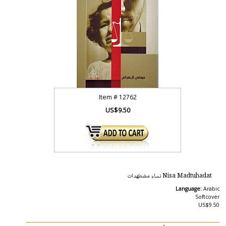
Item #
12762
US$9.50
Nisa Madtuhadat نساء مضطهدات
Language:
Arabic
Softcover
US$9.50