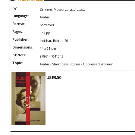
By:
Zahrani, Mowdi موضي الزهراني
Language:
Arabic
Format:
Softcover
Pages:
134 pp
Publisher:
Intishar, Beirut, 2011
Dimensions:
14 x 21 cm
ISBN-13:
9786144041543
Topic:
Arabic - Short Case Stories - Oppressed Women
US$9.50