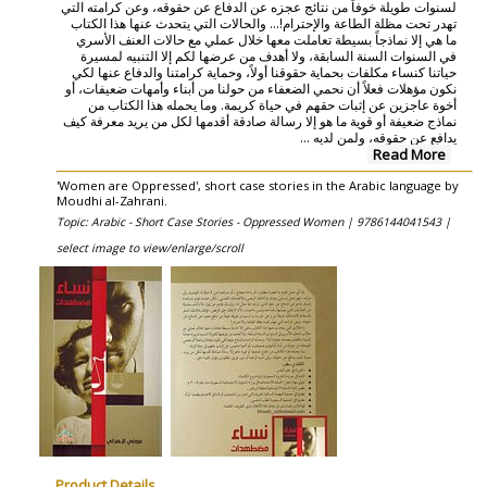
لسنوات طويلة خوفاً من نتائج عجزه عن الدفاع عن حقوقه، وعن كرامته التي
تهدر تحت مظلة الطاعة والإحترام!... والحالات التي يتحدث عنها هذا الكتاب
ما هي إلا نماذجاً بسيطة تعاملت معها خلال عملي مع حالات العنف الأسري
في السنوات السنة السابقة، ولا أهدف من عرضها لكم إلا التنبيه لمسيرة
حياتنا كنساء مكلفات بحماية حقوقنا أولاً، وحماية كرامتنا والدفاع عنها لكي
نكون مؤهلات فعلاً أن نحمي الضعفاء من حولنا من أبناء وأمهات ضعيفات، أو
أخوة عاجزين عن إثبات حقهم في حياة كريمة. وما يحمله هذا الكتاب من
نماذج ضعيفة أو قوية ما هو إلا رسالة صادقة أقدمها لكل من يريد معرفة كيف
يدافع عن حقوقه، ولمن لديه ...
Read More
'Women are Oppressed', short case stories in the Arabic language by
Moudhi al-Zahrani.
Topic: Arabic - Short Case Stories - Oppressed Women |
9786144041543 |
select image to view/enlarge/scroll
Product Details