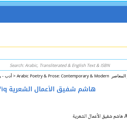
Arabic: Literature - Poetry - Fiction أدب - روايات - شعر - قصص >
Amal al-Shiriyah (2 vol) Hashim Shafiq هاشم شفيق الأعمال الشعرية
A