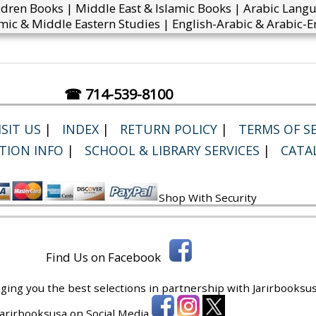
ldren Books | Middle East & Islamic Books | Arabic Lang
mic & Middle Eastern Studies | English-Arabic & Arabic-En
☎ 714-539-8100
SIT US
|
INDEX
|
RETURN POLICY
|
TERMS OF SE
TION INFO
|
SCHOOL & LIBRARY SERVICES
|
CATA
Shop With Security
Find Us on Facebook
ging you the best selections in partnership with
Jarirbooksus
 Jarirbooksusa on Social Media