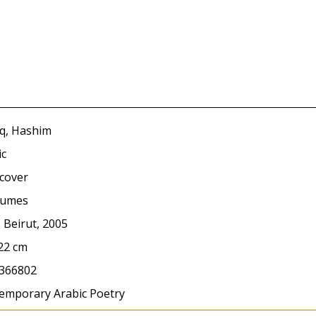
iq, Hashim
ic
cover
lumes
 Beirut, 2005
 22 cm
366802
emporary Arabic Poetry