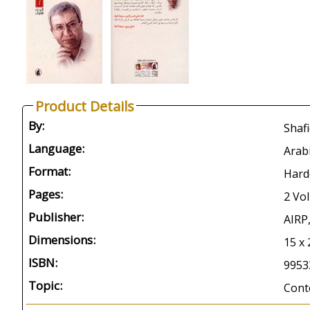
Product Details
By:
Shaf
Language:
Arab
Format:
Hard
Pages:
2 Vo
Publisher:
AIRP,
Dimensions:
15 x
ISBN:
9953
Topic:
Cont