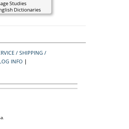
uage Studies
glish Dictionaries
RVICE / SHIPPING /
LOG INFO
|
a.