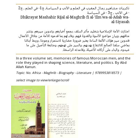
ذكـريـات مـشـاهـيـر رجـال الـمـغـرب في الـعـلـم و الأدب و الـسـيـاسـة، ج1- في الـعـلـم ، ج2
- في الأدب ، ج3 - في الـسـيـاسـة
Dhikrayat Mashahir Rijal al-Maghrib fi al-'Ilm wa-al-Adab wa-
al-Siyasah
امتازت الأمة الإسلامية بتخليد مآثر السلف, بجمع أخبارهم, وتدوين سيرهم, ونشر
مناقبهم, وبيان مواضع الأسوة والقدوة فيهم, وفاء لهم بما قدموه للأمة من جلائل الأعمال.
فتدوين سير هؤلاء الأئمة السادة يعتبر ضرورة حضارية لاستمرار وجودنا, وربط أبنائنا
بماضي سلفنا الصالح للانتفاع بهديهم, والسير على نهجهم, ومتابعة التأصيل على ما
شيدوه, والبناء على أركانه الأصيلة, وقاعدته الراسخة.
In a three volume set, memories of famous Moroccan men, and the
role they played in shaping science, literature, and politics. By Abd
Allah Kanun.
Topic: No. Africa - Maghrib - Biography - Literature |
9789953818573 |
select image to view/enlarge/scroll