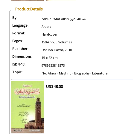
Product Details
By:
Kanun, 'Abd Allah عبد الله كنون
Language:
Arabic
Format:
Hardcover
Pages:
1594 pp, 3 Volumes
Publisher:
Dar Ibn Hazm, 2010
Dimensions:
15 x 22 cm
ISBN-13:
9789953818573
Topic:
No. Africa - Maghrib - Biography - Literature
US$48.00