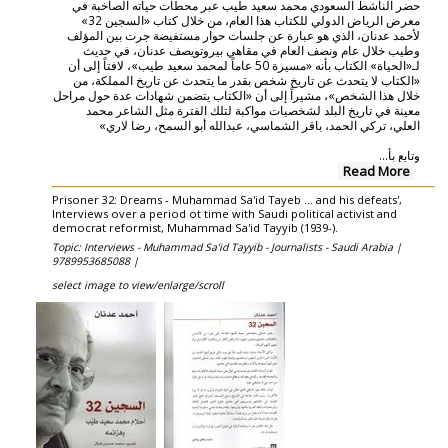
حضر الناشط السعودي محمد سعيد طيب عبر محطات حياته الصاخبة في
معرض الرياض الدولي للكتاب هذا العام، من خلال كتاب «السجين 32»
لأحمد عدنان، الذي هو عبارة عن جلسات حوار مستفيضة جرت بين المؤلف
وطيب خلال عام ونصف العام في مقاهي بيروتويصف عدنان، في حديث
لـ«الحياة» الكتاب بأنه «مسيرة 50 عاماً لمحمد سعيد طيب»، لافتاً إلى أن
«الكتاب لا يتحدث عن تاريخ شخص بقدر ما يتحدث عن تاريخ المملكة، من
خلال هذا الشخص»، مشيراً إلى أن «الكتاب يتضمن شهادات عدة حول مراحل
معينة في تاريخ البلد لشخصيات مواكبة لتلك الفترة مثل الشاعر محمد
العلي، تركي الحمد، باقر الشماسي، عبدالله أبو السمح، رضا لاري»
...
وتابع بأ
Read More
Prisoner 32: Dreams - Muhammad Sa'id Tayeb ... and his defeats',
Interviews over a period ot time with Saudi political activist and
democrat reformist, Muhammad Sa'id Tayyib (1939-).
Topic: Interviews - Muhammad Sa'id Tayyib - Journalists - Saudi Arabia |
9789953685088 |
select image to view/enlarge/scroll