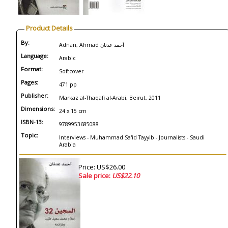
Product Details
By:
Adnan, Ahmad أحمد عدنان
Language:
Arabic
Format:
Softcover
Pages:
471 pp
Publisher:
Markaz al-Thaqafi al-Arabi, Beirut, 2011
Dimensions:
24 x 15 cm
ISBN-13:
9789953685088
Topic:
Interviews - Muhammad Sa'id Tayyib - Journalists - Saudi
Arabia
Price: US$26.00
Sale price:
US$22.10