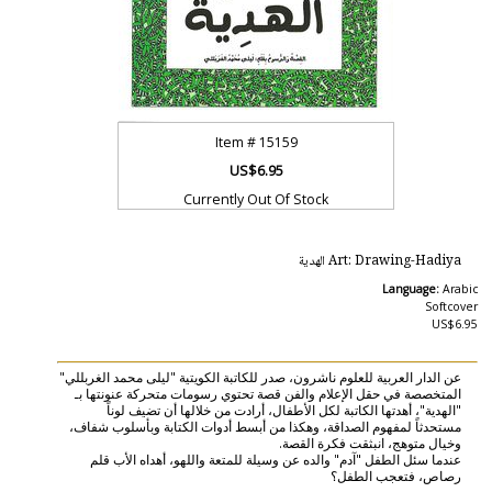
Item #
15159
US$6.95
Currently Out Of Stock
Art: Drawing-Hadiya الهدية
Language:
Arabic
Softcover
US$6.95
عن الدار العربية للعلوم ناشرون، صدر للكاتبة الكويتية "ليلى محمد الغربللي"
المتخصصة في حقل الإعلام والفن قصة تحتوي رسومات متحركة عنونتها بـ
"الهدية"، أهدتها الكاتبة لكل الأطفال، أرادت من خلالها أن تضيف لوناً
مستحدثاً لمفهوم الصداقة، وهكذا من أبسط أدوات الكتابة وبأسلوب شفاف،
وخيال متوهج، انبثقت فكرة القصة.
عندما سئل الطفل "آدم" والده عن وسيلة للمتعة واللهو، أهداه الأب قلم
رصاص، فتعجب الطفل؟