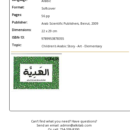
Arabic
Format:
Softcover
Pages:
56 pp
Publisher:
Arab Scientific Publishers, Beirut, 2009
Dimensions:
22 x 29 cm
ISBN-13:
9789953878355
Topic:
Children's Arabic Story - Art - Elementary
US$6.95
Can't find what you need? Have questions?
Send an email:
admin@alkitab.com
Or call:
714-539-8100.