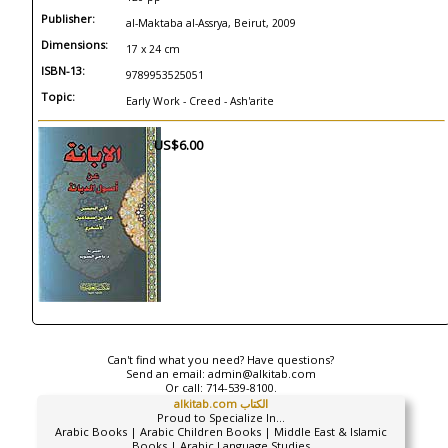
Publisher:
al-Maktaba al-Assrya, Beirut, 2009
Dimensions:
17 x 24 cm
ISBN-13:
9789953525051
Topic:
Early Work - Creed - Ash'arite
US$6.00
Can't find what you need? Have questions?
Send an email:
admin@alkitab.com
Or call:
714-539-8100.
alkitab.com الكتاب
Proud to Specialize In...
Arabic Books | Arabic Children Books | Middle East & Islamic
Books | Arabic Language Studies