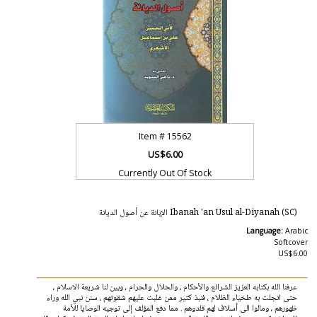
Item #
15562
US$6.00
Currently Out Of Stock
Ibanah 'an Usul al-Diyanah (SC) الإبانة عن أصول الديانة
Language:
Arabic
Softcover
US$6.00
عرفنا الله بكتابه العزيز الشرائع والأحكام ، والحلال والحرام ، وبين لنا شريعة الاسلام ،
حتى انجلت به طخياء الظلام ، فنبذ كثير ممن غلبت عليهم شقوتهم ، سنن نبي الله وراء
ظهورهم ، ومالوا الى أسلاف لهم قلدوهم . مما دفع المؤلف إلى توجيه الوصايا للأمة