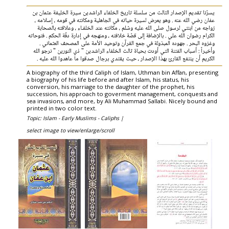
يسرّنا تقديم الإصدار الثالث من سلسلة تاريخ الخلفاء الراشدين سيرة الخليفة عثمان بن
عفان رضي الله عنه . وهو يعرض لسيرة حياته في الجاهلية ومكانته في قومه ، إسلامه ،
زواجه من ابنتي لرسول صلى الله عليه وسّلم ، مكانته عند الخلفـاء ، وعلاقته بالصحابة
الكرام رضوان الله علي . بالإضافة إلى قصّة خلافته ، ومنهجه في إدارة دفّة الحكم . فتوحاته
وغزوه البحر . جهوده المبذولة في جمع القرآن وتوحيد الأمة على المصحف العثماني .
وأخيراً : أسباب الفتنة التي أودت بحياة ثالث الخلفاء الراشدين " ذي النورين " نرجو الله
الكريم أن ينتفع القارئ بهذا الإصدار ، حيث يقتدي برجال صدقوا ما عاهدوا الله عليه .
A biography of the third Caliph of Islam, Uthman bin Affan, presenting
a biography of his life before and after Islam, his status, his
conversion, his marriage to the daughter of the prophet, his
succession, his approach to goverment management, conquests and
sea invasions, and more, by Ali Muhammad Sallabi. Nicely bound and
printed in two color text.
Topic: Islam - Early Muslims - Caliphs |
select image to view/enlarge/scroll