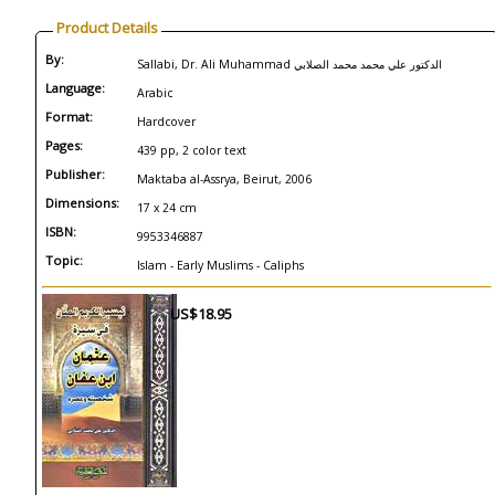
Product Details
By:
Sallabi, Dr. Ali Muhammad الدكتور علي محمد محمد الصلابي
Language:
Arabic
Format:
Hardcover
Pages:
439 pp, 2 color text
Publisher:
Maktaba al-Assrya, Beirut, 2006
Dimensions:
17 x 24 cm
ISBN:
9953346887
Topic:
Islam - Early Muslims - Caliphs
US$18.95