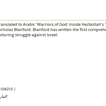
ranslated to Arabic 'Warriors of God: Inside Hezbollah's T
icholas Blanford. Blanford has written the first compreh
nduring struggle against Israel.
104310 |
المارد ال