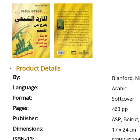
Product Details
By:
Blanford, N
Language:
Arabic
Format:
Softcover
Pages:
463 pp
Publisher:
ASP, Beirut,
Dimensions:
17 x 24 cm
ISBN-13: