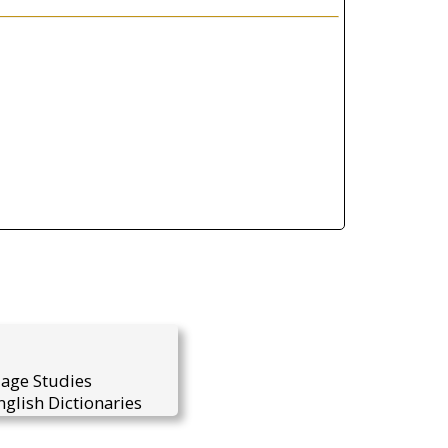
uage Studies
glish Dictionaries