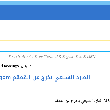
Lebanon and Related Readings لبنان >
Mared al-She'ai Yakhroj min al-Qemqom المارد الشيعي يخرج من القمقم
Mared