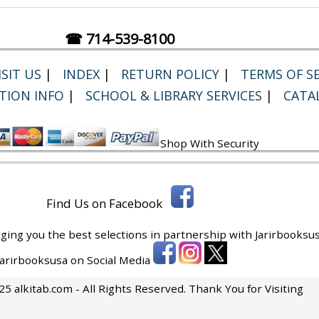
☎ 714-539-8100
SIT US
|
INDEX
|
RETURN POLICY
|
TERMS OF SE
TION INFO
|
SCHOOL & LIBRARY SERVICES
|
CATA
Shop With Security
Find Us on Facebook
ging you the best selections in partnership with
Jarirbooksus
 Jarirbooksusa on Social Media
5 alkitab.com - All Rights Reserved. Thank You for Visiting