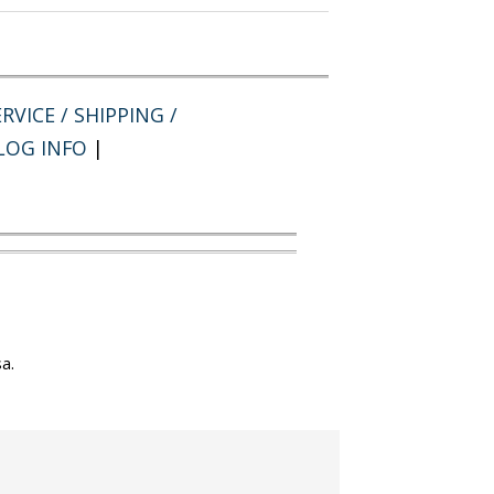
RVICE / SHIPPING /
LOG INFO
|
a.