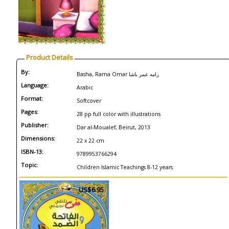
Product Details
By:
Basha, Rama Omar رامه عمر باشا
Language:
Arabic
Format:
Softcover
Pages:
28 pp full color with illustrations
Publisher:
Dar al-Moualef, Beirut, 2013
Dimensions:
22 x 22 cm
ISBN-13:
9789953766294
Topic:
Children Islamic Teachings 8-12 years
US$6.95