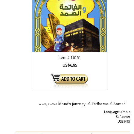
Item #
16151
US$6.95
Mona's Journey: al-Fatiha wa-al-Samad الفاتحة والصمد
Language:
Arabic
Softcover
US$6.95