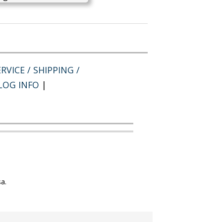
RVICE / SHIPPING /
LOG INFO
|
a.