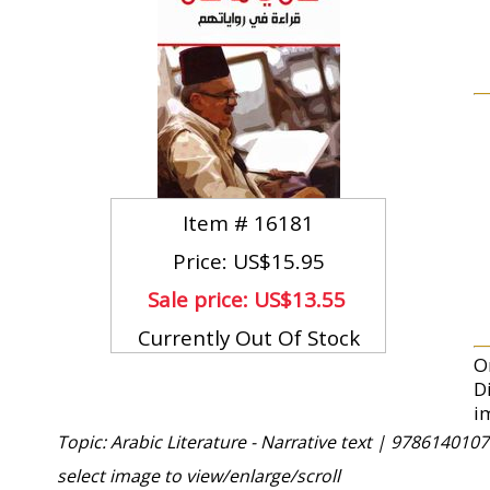
Item #
16181
Price: US$15.95
Sale price:
US$13.55
Currently Out Of Stock
O
D
im
Topic: Arabic Literature - Narrative text |
9786140107
select image to view/enlarge/scroll