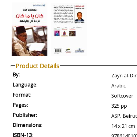
Product Details
By:
Language:
Arabic
Format:
Softcover
Pages:
325 pp
Publisher:
ASP, Beirut
Dimensions:
14 x 21 cm
ISBN-13:
978614010