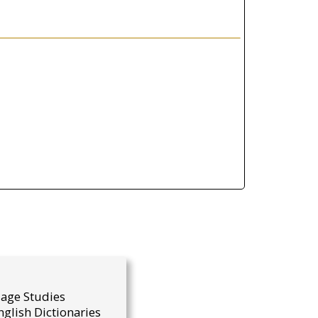
uage Studies
glish Dictionaries