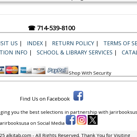
☎ 714-539-8100
SIT US
|
INDEX
|
RETURN POLICY
|
TERMS OF SE
TION INFO
|
SCHOOL & LIBRARY SERVICES
|
CATA
Shop With Security
Find Us on Facebook
ging you the best selections in partnership with
Jarirbooksus
 Jarirbooksusa on Social Media
5 alkitab.com - All Rights Reserved. Thank You for Visiting