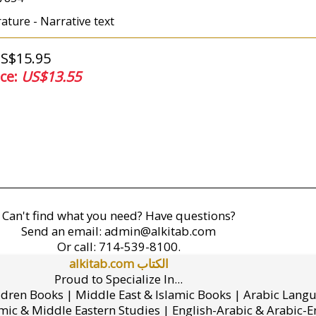
rature - Narrative text
US$15.95
ice:
US$13.55
Can't find what you need? Have questions?
Send an email:
admin@alkitab.com
Or call:
714-539-8100.
alkitab.com الكتاب
Proud to Specialize In...
ldren Books | Middle East & Islamic Books | Arabic Lang
mic & Middle Eastern Studies | English-Arabic & Arabic-En