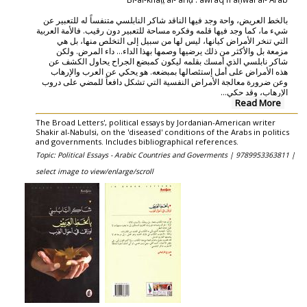
بالخط العريض، واحة وجد فيها الناقد شاكر النابلسي متنفساً له للتعبير عن
شيء ما، كما وجد فيها قلمه وفكره مساحة للتعبير دون رقيب. فالأمة العربية
التي تنخر الأمراض كيانها، ليس لها من سبيل إلى التخلص منها، بل هي
مزمعة بل والأكثر من ذلك يرضيها وصمها بهذا الداء... داء المرض. ولكن
شاكر نابلسي الذي أمسك بقلمه ليكون كمبضع الجراح يحاول الكشف عن
هذه الأمراض على أمل إستئصالها بمبضعه. هو يحكي عن العرب والإرهاب
وعن ضرورة معالجة الأمراض النفسية التي تشكل دافعاً للمضي على دروب
...
الإرهاب، وقد حكي
Read More
The Broad Letters', political essays by Jordanian-American writer
Shakir al-Nabulsi, on the 'diseased' conditions of the Arabs in politics
and governments. Includes bibliographical references.
Topic: Political Essays - Arabic Countries and Goverments |
9789953363811 |
select image to view/enlarge/scroll