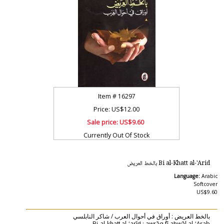
Item #
16297
Price: US$12.00
Sale price:
US$9.60
Currently Out Of Stock
Bi al-Khatt al-'Arid بالخط العريض
Language:
Arabic
Softcover
US$9.60
بالخط العريض : أوراق في أحوال العرب / شاكر النابلسي
Bi-al-khaṭṭ al-ʻarīḍ : awrāq fī aḥwāl al-ʻArab