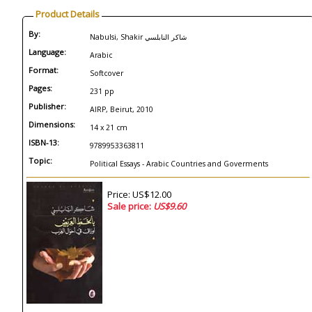
Product Details
By:
Nabulsi, Shakir شاكر النابلسي
Language:
Arabic
Format:
Softcover
Pages:
231 pp
Publisher:
AIRP, Beirut, 2010
Dimensions:
14 x 21 cm
ISBN-13:
9789953363811
Topic:
Political Essays - Arabic Countries and Goverments
Price: US$12.00
Sale price:
US$9.60