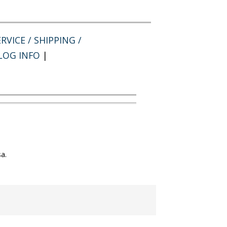
RVICE / SHIPPING /
LOG INFO
|
a.