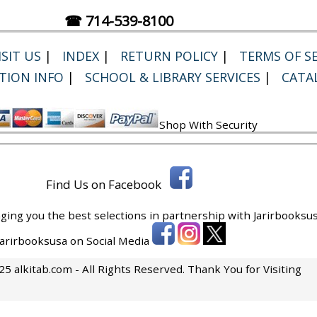
☎ 714-539-8100
SIT US
|
INDEX
|
RETURN POLICY
|
TERMS OF SE
TION INFO
|
SCHOOL & LIBRARY SERVICES
|
CATA
Shop With Security
Find Us on Facebook
ging you the best selections in partnership with
Jarirbooksus
 Jarirbooksusa on Social Media
5 alkitab.com - All Rights Reserved. Thank You for Visiting