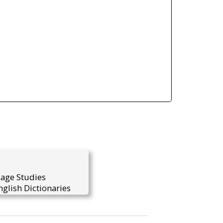
uage Studies
glish Dictionaries