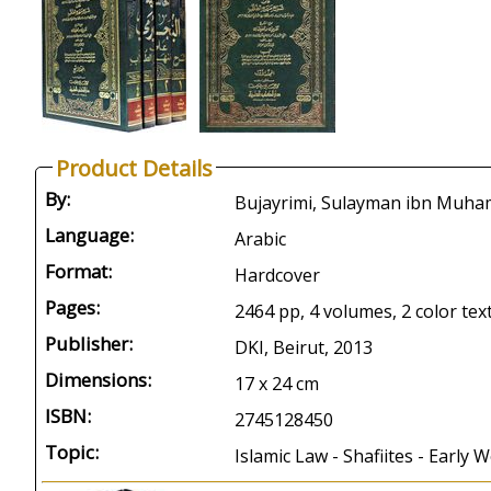
Product Details
By:
Language:
Arabic
Format:
Hardcover
Pages:
2464 pp, 4 volumes, 2 color tex
Publisher:
DKI, Beirut, 2013
Dimensions:
17 x 24 cm
ISBN:
2745128450
Topic:
Islamic Law - Shafiites - Early 