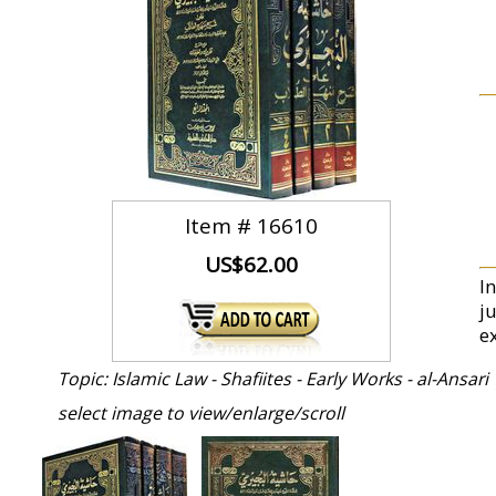
Item #
16610
US$62.00
I
j
e
Topic: Islamic Law - Shafiites - Early Works - al-Ansari 
select image to view/enlarge/scroll