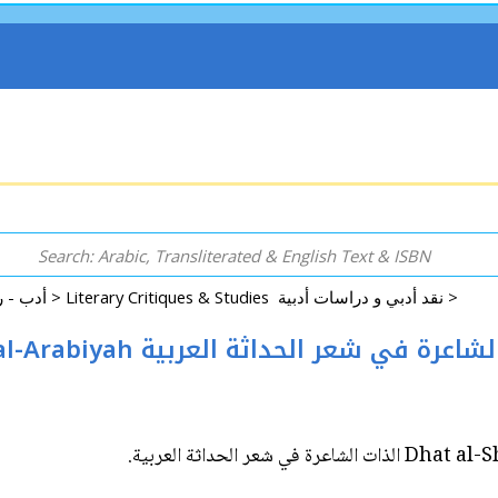
Literary Critiques & Studies نقد أدبي و دراسات أدبية >
Arabic: Literature - Poetry - Fiction أدب - روايات - شعر - قصص >
Dhat al-Sh'irah f