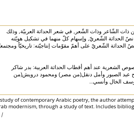
 ذات الشّاعر وذات الشّعر, في شعر الحداثة العربيّة, وذلك
صّ الحداثة الشّعريّ, وإسهام كلّ منهما في تشكيل هويّته
الحداثة الشّعريّ على أهمّ مقوّمات إنتاجيّته: تاريخيّاً ومجتمعيّا
صوص الشعرية عند أهم أقطاب الحداثة العربية: بدر شاكر
اح عبد الصبور وأمل دنقل(من مصر) ومحمود درويش(من
...
يوسف الخال وأنسي
 study of contemporary Arabic poetry, the author attempts
rab modernism, through a study of text. Includes biblio
 |