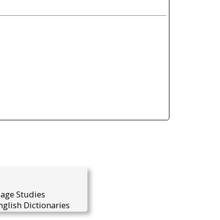
uage Studies
glish Dictionaries