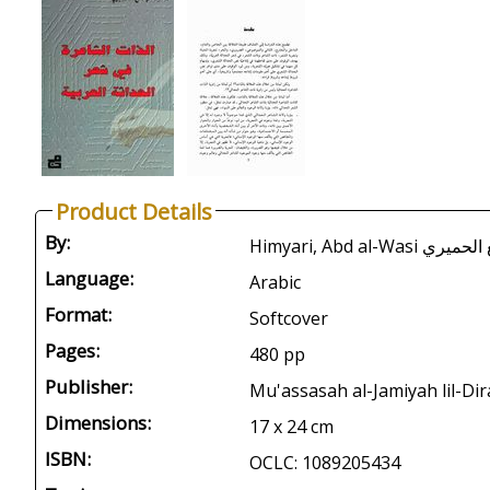
Product Details
By:
Himyari, Abd al-Wa
Language:
Arabic
Format:
Softcover
Pages:
480 pp
Publisher:
Mu'assasah al-Jamiyah lil-Di
Dimensions:
17 x 24 cm
ISBN:
OCLC: 1089205434