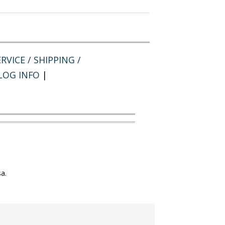
RVICE / SHIPPING /
LOG INFO
|
a.