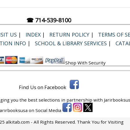
☎ 714-539-8100
SIT US
|
INDEX
|
RETURN POLICY
|
TERMS OF SE
TION INFO
|
SCHOOL & LIBRARY SERVICES
|
CATA
Shop With Security
Find Us on Facebook
ging you the best selections in partnership with
Jarirbooksus
 Jarirbooksusa on Social Media
5 alkitab.com - All Rights Reserved. Thank You for Visiting