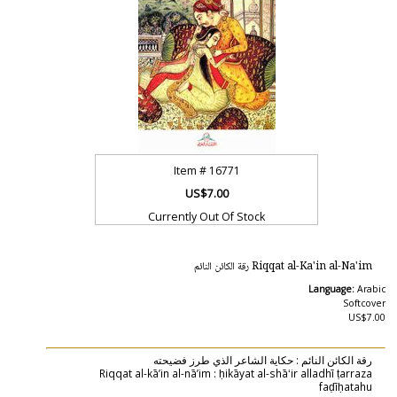
Item #
16771
US$7.00
Currently Out Of Stock
Riqqat al-Ka'in al-Na'im رقة الكائن النائم
Language:
Arabic
Softcover
US$7.00
رقة الكائن النائم :‏ ‏حكاية الشاعر الذي طرز فضيحته
Riqqat al-kāʼin al-nāʼim : ḥikāyat al-shāʻir alladhī ṭarraza
faḍīḥatahu