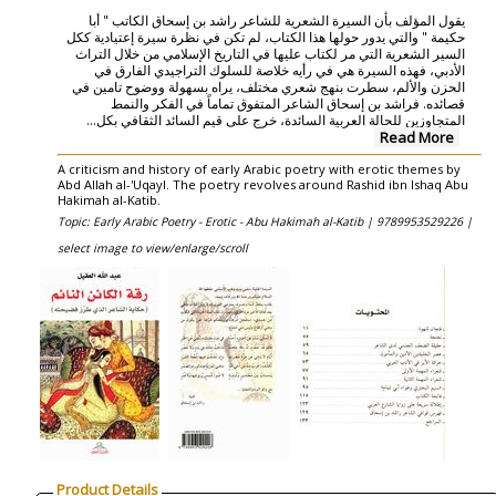
يقول المؤلف بأن السيرة الشعرية للشاعر راشد بن إسحاق الكاتب " أبا
حكيمة " والتي يدور حولها هذا الكتاب، لم تكن في نظرة سيرة إعتيادية ككل
السير الشعرية التي مر لكتاب عليها في التاريخ الإسلامي من خلال التراث
الأدبي، فهذه السيرة هي في رأيه خلاصة للسلوك التراجيدي الفارق في
الحزن والألم، سطرت بنهج شعري مختلف، يراه بسهولة ووضوح تامين في
قصائده. فراشد بن إسحاق الشاعر المتفوق تماماً في الفكر والنمط
...
المتجاوزين للحالة العربية السائدة، خرج على قيم السائد الثقافي بكل
Read More
A criticism and history of early Arabic poetry with erotic themes by
Abd Allah al-'Uqayl. The poetry revolves around Rashid ibn Ishaq Abu
Hakimah al-Katib.
Topic: Early Arabic Poetry - Erotic - Abu Hakimah al-Katib |
9789953529226 |
select image to view/enlarge/scroll
Product Details