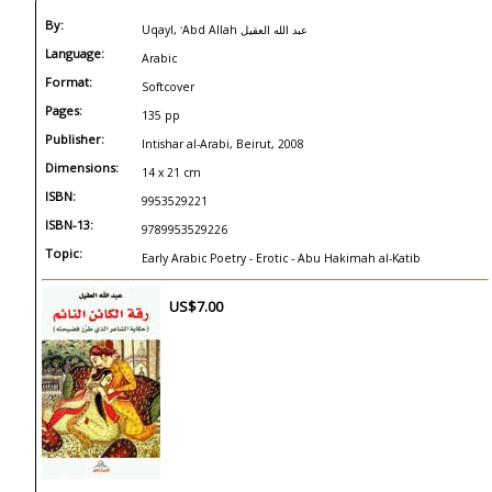
By:
Uqayl, ʻAbd Allah عبد الله العقيل
Language:
Arabic
Format:
Softcover
Pages:
135 pp
Publisher:
Intishar al-Arabi, Beirut, 2008
Dimensions:
14 x 21 cm
ISBN:
9953529221
ISBN-13:
9789953529226
Topic:
Early Arabic Poetry - Erotic - Abu Hakimah al-Katib
US$7.00