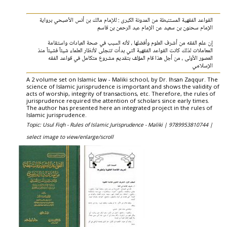
القواعد الفقهية المستنبطة من المدونة الكبرى : للإمام مالك بن أنس الأصبحي برواية
الإمام سحنون بن سعيد عن الإمام عبد الرحمن بن قاسم
إن علم الفقه من أشرف العلوم وأفضلها ، لأنه السبب في صحة العبادات واستقامة
المعاملات لذلك كانت القواعد الفقهية التي بدأت تتجلى لأنظار العلماء شيئاً فشيئاً منذ
العصور الأولى ، من أجل هذا قام المؤلف بتقديم مشروع متكامل في قواعد الفقه
الإسلامي
A 2 volume set on Islamic law - Maliki school, by Dr. Ihsan Zaqqur. The
science of Islamic jurisprudence is important and shows the validity of
acts of worship, integrity of transactions, etc. Therefore, the rules of
jurisprudence required the attention of scholars since early times.
The author has presented here an integrated project in the rules of
Islamic jurisprudence.
Topic: Usul Fiqh - Rules of Islamic Jurisprudence - Maliki |
9789953810744 |
select image to view/enlarge/scroll