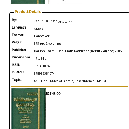
Product Details
By:
Zaqur, Dr. Ihsan د. احسن زقور
Language:
Arabic
Format:
Hardcover
Pages:
979 pp, 2 volumes
Publisher:
Dar ibn Hazm / Dar Turath Nashiroon (Beirut / Algeria) 2005
Dimensions:
17 x 24 cm
ISBN:
9953810745
ISBN-13:
9789953810744
Topic:
Usul Fiqh - Rules of Islamic Jurisprudence - Maliki
US$45.00