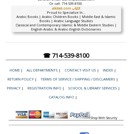
Or call:
714-539-8100.
alkitab.com الكتاب
Proud to Specialize In...
Arabic Books | Arabic Children Books | Middle East & Islamic
Books | Arabic Language Studies
Classical and Contemporary Islamic & Middle Eastern Studies |
English-Arabic & Arabic-English Dictionaries
☎ 714-539-8100
HOME
|
ALL DEPARTMENTS
|
CONTACT-VISIT US
|
INDEX
|
RETURN POLICY
|
TERMS OF SERVICE / SHIPPING / DISCLAIMERS
|
PRIVACY
|
REGISTRATION INFO
|
SCHOOL & LIBRARY SERVICES
|
CATALOG INFO
|
Shop With Security