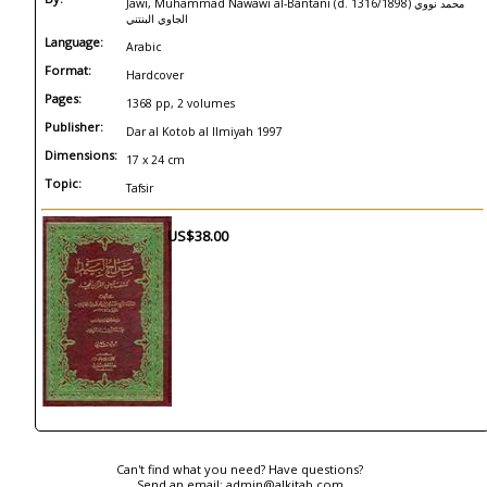
Jawi, Muhammad Nawawi al-Bantani (d. 1316/1898) محمد نووي
الجاوي البنتني
Language:
Arabic
Format:
Hardcover
Pages:
1368 pp, 2 volumes
Publisher:
Dar al Kotob al Ilmiyah 1997
Dimensions:
17 x 24 cm
Topic:
Tafsir
US$38.00
Can't find what you need? Have questions?
Send an email:
admin@alkitab.com