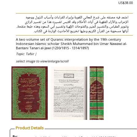
US$38.00
اعتمد فيه مصنفه على شرح المعاني اللغوية وإيراد القراءات وأسباب النزول ووجوه
الإعراب، والآراء الفقهية في آيات الأحكام وقد اقتبس تفسيره هذا من تفسير الرازي
وتنوير المقباس، والتفسير المنير، والفتوحات الإلهية وتفسير أبي السعود وهذه طبعة منقحة،
آياتها مسحوبة من القرآن الكريم وعليها تخريج للأحاديث الواردة في الكتاب.
A two volume set of Quranic interpretation by the 19th century
Indonesian Islamic scholar Sheikh Muhammad bin Umar Nawawi al-
Bantani Tanari al-Jawi (1230/1815 - 1314/1897)
Topic: Tafsir |
select image to view/enlarge/scroll
Product Details
By: