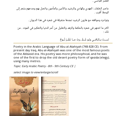
العصر العباسي .
عاصر الخلفاء : المهدي والهادي والرشيد والأمين والمأمون واتصل بهم ومدحهم بشعر إلى
الوعظ أقرب .
ونوادره ومواقفه مع هارون الرشيد نجدها متفرقة في شعره في هذا الديوان .
اكثر ما اشتهر في شعره بالحكمة والزهد والتقليل من أمر الدنيا والتفكير في الموت . من
ذلك :
لســـتَ بــالباقـــي ولـو عُـــمَّـ ـرتَ مـــا عُمَّــرَ نُــوحُ
Poetry in the Arabic Language of Abu al-Atahiyah (748-828 CE). From
present day Iraq, Abu al-Atahiyah was one of the most famous poets
of the Abbasid era. His poetry was more philosophical, and he was
one of the first to drop the old desert poetry form of qasida (elegy),
using many metres.
Topic: Early Arabic Poetry - 8th - 9th Century CE |
select image to view/enlarge/scroll