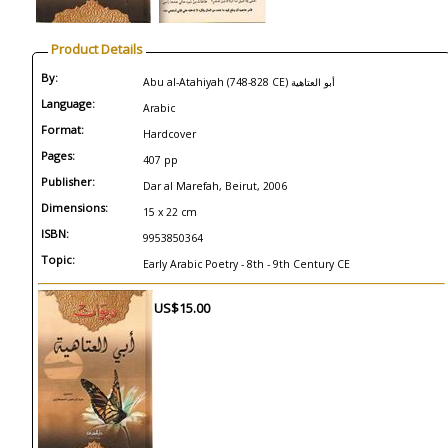
Product Details
By:
Abu al-Atahiyah (748-828 CE) أبو العتاهية
Language:
Arabic
Format:
Hardcover
Pages:
407 pp
Publisher:
Dar al Marefah, Beirut, 2006
Dimensions:
15 x 22 cm
ISBN:
9953850364
Topic:
Early Arabic Poetry - 8th - 9th Century CE
US$15.00