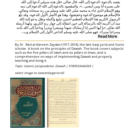
يقصد بالدعوة، الدعوة إلى الله، قال تعالى «قل هذه سبيلي أدعوا إلى الله
على بصيرة أنا ومن اتبعني...»، والمقصود بالدعوة إلى الله الدعوة إلى دينه
وهو الإسلام الذي جاء به محمد صلى الله عليه وسلم من ربه سبحانه وتعالى.
فالإسلام هو موضوع الدعوة وحقيقتها، وهذا هو الأصل الأول للدعوة، وقد بلّغ
الرسول الكريم هذا الإسلام العظيم أحسن تبليغ وأكمله وظل يدعو إليه الله
منذ أن أكرمه الله بالرسالة إلى حين انتقاله إلى جوار ربه الكريم، ولهذا أرسله
الله تعالى «يا أيها النبي إنا أرسلناك شهداً ومبشراً ونذيراً وداعياً إلى الله بأذنه
وسراجاً منيراً». فهو صلى الله عليه وسلم الداعي الأول إلى الإسلام وب...
Read More
By Dr. 'Abd al-Kareem Zaydan (1917-2014), the late Iraqi jurist and Sunni
scholar. A book on the principles of Dawah. The book covers subjects
such as the five pillars of Islam and six pillars in Iman, and is
comprehensive on ways of implementing Dawah and properly
teaching and living it.
Topic: Islamic Jurisprudence -Dawah |
9789933446369 |
select image to view/enlarge/scroll