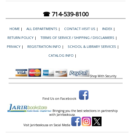
☎ 714-539-8100
HOME
|
ALL DEPARTMENTS
|
CONTACT-VISIT US
|
INDEX
|
RETURN POLICY
|
TERMS OF SERVICE / SHIPPING / DISCLAIMERS
|
PRIVACY
|
REGISTRATION INFO
|
SCHOOL & LIBRARY SERVICES
|
CATALOG INFO
|
Shop With Security
Find Us on Facebook
Bringing you the best selections in partnership
with
Jarirbooksusa.
Visit Jarirbooksusa on Social Media