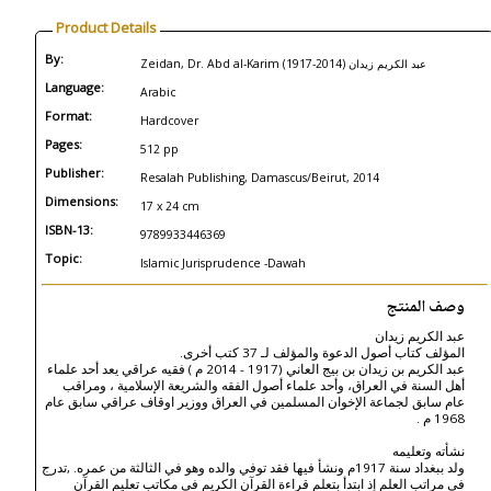
Product Details
By:
Zeidan, Dr. Abd al-Karim (1917-2014) عبد الكريم زيدان
Language:
Arabic
Format:
Hardcover
Pages:
512 pp
Publisher:
Resalah Publishing, Damascus/Beirut, 2014
Dimensions:
17 x 24 cm
ISBN-13:
9789933446369
Topic:
Islamic Jurisprudence -Dawah
وصف المنتج
عبد الكريم زيدان
المؤلف كتاب أصول الدعوة والمؤلف لـ 37 كتب أخرى.
عبد الكريم بن زيدان بن بيج العاني (1917 - 2014 م ) فقيه عراقي يعد أحد علماء
أهل السنة في العراق، وأحد علماء أصول الفقه والشريعة الإسلامية ، ومراقب
عام سابق لجماعة الإخوان المسلمين في العراق ووزير اوقاف عراقي سابق عام
1968 م .
نشأته وتعليمه
ولد ببغداد سنة 1917م ونشأ فيها فقد توفي والده وهو في الثالثة من عمره. ,تدرج
في مراتب العلم إذ ابتدأ بتعلم قراءة القرآن الكريم في مكاتب تعليم القرآن