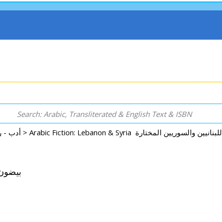
Arabic: Literature - Poetry - Fiction أدب - روايات - شعر - قصص >
(b.1945-) ‏بيضون، عباس