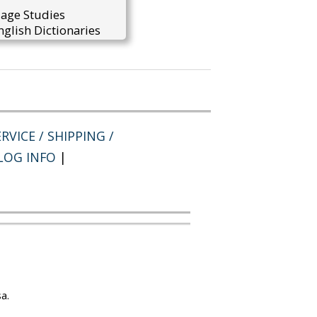
uage Studies
glish Dictionaries
RVICE / SHIPPING /
LOG INFO
|
a.