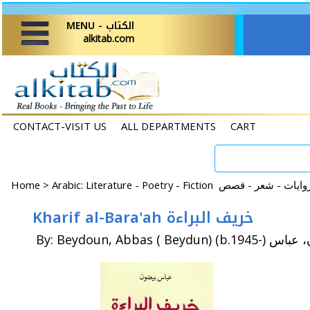
MENU - الكتاب
alkitab.com
CONTACT-VISIT US
ALL DEPARTMENTS
CART
Home
>
Kharif al-Bara'ah خريف البراءة
By: Beydoun, Abbas ( Beydun) 