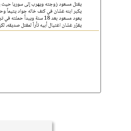
يقتل مسعود زوجته ويهرب إلى سوريا حيث .
يكبر ابنه غسّان في كنف خاله جواد يتيماً وح.
يعود مسعود بعد 18 سنة ويبدأ حملته في ترويع أهل البلدة والقضاء على كل من يعارضه.
يقرّر غسّان اغتيال أبيه ثأراً لمقتل صديقه...