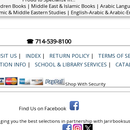
ldren Books | Middle East & Islamic Books | Arabic Lang
mic & Middle Eastern Studies | English-Arabic & Arabic-En
☎ 714-539-8100
SIT US
|
INDEX
|
RETURN POLICY
|
TERMS OF SE
TION INFO
|
SCHOOL & LIBRARY SERVICES
|
CATA
Shop With Security
Find Us on Facebook
ging you the best selections in partnership with
Jarirbooksus