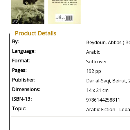
Product Details
By:
Language:
Arabic
Format:
Softcover
Pages:
192 pp
Publisher:
Dar al-Saqi, Beirut,
Dimensions:
14 x 21 cm
ISBN-13:
9786144258811
Topic:
Arabic Fiction - Leb