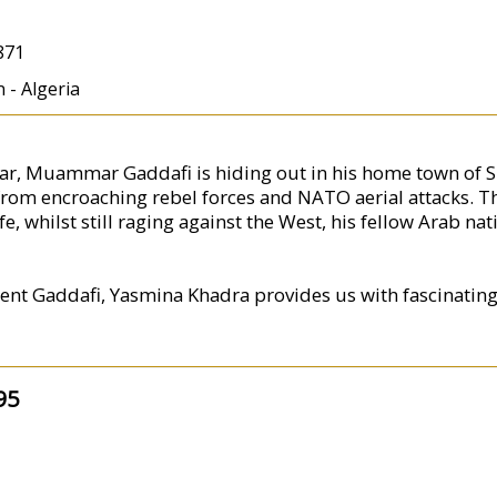
871
n - Algeria
war, Muammar Gaddafi is hiding out in his home town of Si
 from encroaching rebel forces and NATO aerial attacks. T
ife, whilst still raging against the West, his fellow Arab na
dent Gaddafi, Yasmina Khadra provides us with fascinating 
95