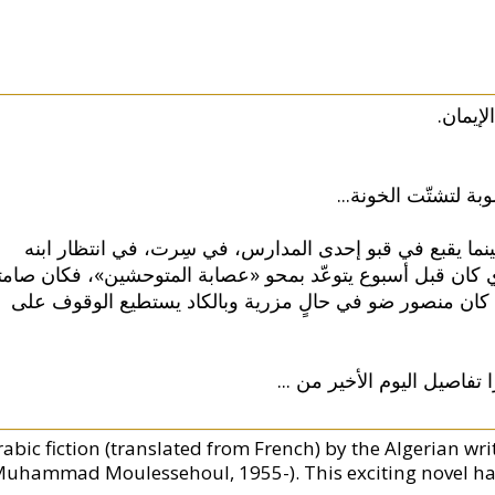
«لإيمان
سوبة لتشتّت الخونة
ينما يقبع في قبو إحدى المدارس، في سِرت، في انتظار ابنه
لذي كان قبل أسبوع يتوعّد بمحو «عصابة المتوحشين»، فكان صامتا
 كان منصور ضو في حالٍ مزرية وبالكاد يستطيع الوقوف على
...
 تفاصيل اليوم الأخير من
rabic fiction (translated from French) by the Algerian w
Muhammad Moulessehoul, 1955-). This exciting novel has