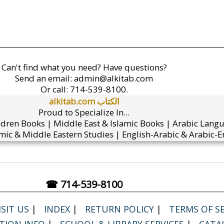
Can't find what you need? Have questions?
Send an email:
admin@alkitab.com
Or call:
714-539-8100.
alkitab.com الكتاب
Proud to Specialize In...
ldren Books | Middle East & Islamic Books | Arabic Lang
mic & Middle Eastern Studies | English-Arabic & Arabic-En
☎ 714-539-8100
SIT US
|
INDEX
|
RETURN POLICY
|
TERMS OF SE