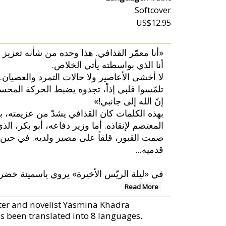
Softcover
US$12.95
أنا معمّر القذافي. هذا وحده من شأنه تعزيز ا.
أنا الذي بواسطته يأتي الخلاص.
لا أخشى الأعاصير ولا حالات التمرد والعصيان.
تلمّسوا قلبي إذاً، تجدوه يضبط الحركة المح...
إنّ الله إلى جانبي!»
بهذه الكلمات كان القذافي يشدّ من عزيمته، ب
المعتصم لإنقاذه. أما وزير دفاعه، أبو بكر، ا
صمت القبور، قلقاً على مصير ولديه. في حين
قدميه...
في «ليلة الريّس الأخيرة» يروي ياسمينة خضرا
Read More
riter and novelist Yasmina Khadra
 been translated into 8 languages.