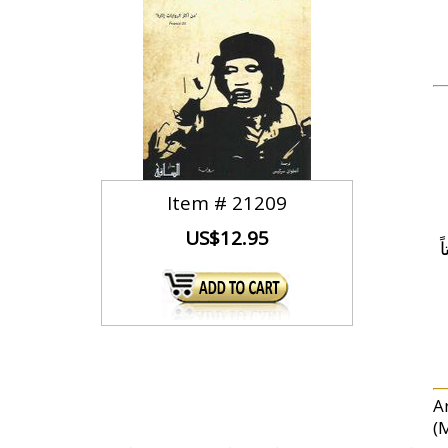
Item #
21209
US$12.95
ً
A
(