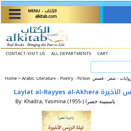
MENU - الكتاب
alkitab.com
CONTACT-VISIT US
ALL DEPARTMENTS
CART
Home
>
Laylat al-Rayyes al-Akher
By: Khadra, Yasmina (1955-) ياسمينة خضرا