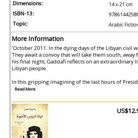
Dimensions:
14 x 21 cm
ISBN-13:
9786144258
Topic:
Arabic Fictio
More Information
'October 2011. In the dying days of the Libyan civil 
They await a convoy that will take them south, away
his final night, Gaddafi reflects on an extraordinary l
Libyan people.
In this gripping imagining of the last hours of Presi
Read More
US$12.