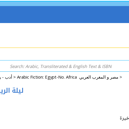
Arabic Fiction: Egypt-No. Africa مصر و المغرب العربي >
Arabic: Literature - Poetry - Fiction أدب - روايات - شعر - قصص >
a ليلة الريس الأخيرة