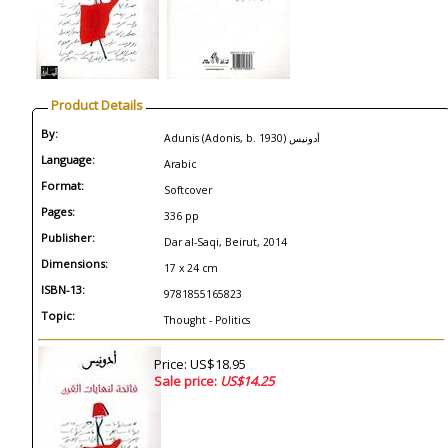
Product Details
By:
Adunis (Adonis, b. 1930) أدونيس
Language:
Arabic
Format:
Softcover
Pages:
336 pp
Publisher:
Dar al-Saqi, Beirut, 2014
Dimensions:
17 x 24 cm
ISBN-13:
9781855165823
Topic:
Thought - Politics
Price: US$18.95
Sale price:
US$14.25