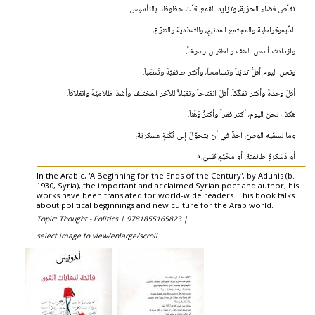
تقلّص فضاء الحرّية، وتزايدَ القمع. قلّت حظوظنا بالتأسيس
للدِّيموقراطية والمجتمع المدنيّ، وللتعدّدية والتنوّع،
وازدادت أسس العنف والطغيان رسوخاً.
ونحن اليوم أقلُّ تديّناً وتسامحاً، وأكثر طائفيّةً وتَعصّباً.
أقلّ وحدةً وأكثر تفكّكاً. أقلّ انفتاحاً وتقبّلاً للآخر المختلف وأشدّ ظلاميّةً وانغلاقاً.
هكذا، نحن اليوم، أكثر فقراً وأكثرُ وَهَناً.
وما نسمّيه الوطنَ، آخذٌ في أن يتحوّلَ إلى ثُكْنةٍ عسكريّة،
أو دَسْكَرةٍ طائفيّة، أو مخَيَّمٍ قَبَليّ.»
In the Arabic, 'A Beginning for the Ends of the Century', by Adunis (b.
1930, Syria), the important and acclaimed Syrian poet and author, his
works have been translated for world-wide readers. This book talks
about political beginnings and new culture for the Arab world.
Topic: Thought - Politics |
9781855165823 |
select image to view/enlarge/scroll