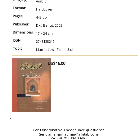
Arabic
Format:
Hardcover
Pages:
448 pp
Publisher:
DKI, Beirut, 2003
Dimensions:
17 x 24 cm
ISBN:
2745138219
Topic:
Islamic Law - Fiqh - Usul
US$16.00
Can't find what you need? Have questions?
Send an email:
admin@alkitab.com
Or call:
714-539-8100.