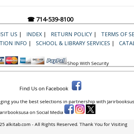
☎ 714-539-8100
SIT US
|
INDEX
|
RETURN POLICY
|
TERMS OF SE
TION INFO
|
SCHOOL & LIBRARY SERVICES
|
CATA
Shop With Security
Find Us on Facebook
ging you the best selections in partnership with
Jarirbooksus
 Jarirbooksusa on Social Media
5 alkitab.com - All Rights Reserved. Thank You for Visiting