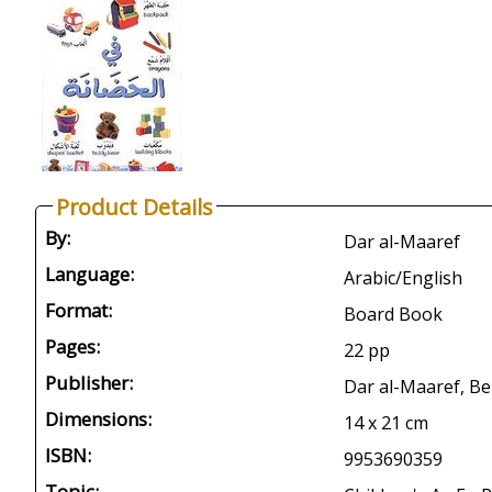
Product Details
By:
Dar al-Maaref
Language:
Arabic/English
Format:
Board Book
Pages:
22 pp
Publisher:
Dar al-Maaref, Be
Dimensions:
14 x 21 cm
ISBN:
9953690359
Topic: