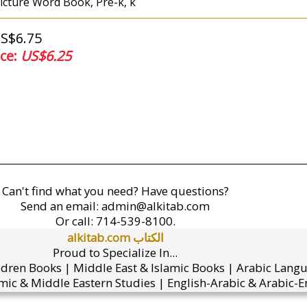
Picture Word Book, Pre-k, k
US$6.75
ice:
US$6.25
Can't find what you need? Have questions?
Send an email:
admin@alkitab.com
Or call:
714-539-8100.
alkitab.com الكتاب
Proud to Specialize In...
ldren Books | Middle East & Islamic Books | Arabic Lang
mic & Middle Eastern Studies | English-Arabic & Arabic-En