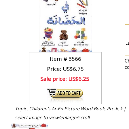
ف
Item #
3566
C
co
Price: US$6.75
Sale price:
US$6.25
Topic: Children's Ar-En Picture Word Book, Pre-k, k |
select image to view/enlarge/scroll