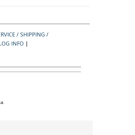
RVICE / SHIPPING /
LOG INFO
|
a.