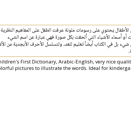
 الأطفال يحتوي على رسومات ملونة عرفت الطفل على المفاهيم النظرية
ت أو أسماء الأشياء التي ألحقت بكل صورة فهي عبارة عن اسم الشيء
 شيء بل في الكتاب أيضاً تعليم للعد، ولتسلسل الأحرف الأبجدية من الأل
ة
hildren's First Dictionary, Arabic-English, very nice qua
lorful pictures to illustrate the words. Ideal for kinderg