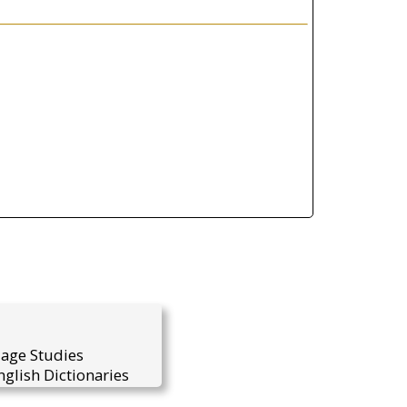
uage Studies
glish Dictionaries