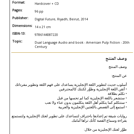
Format:
Hardcover + CD
Pages:
96 pp
Publisher:
Digital Future, Riyadh, Beirut, 2014
Dimensions:
14 x 21 cm
ISBN-13:
9786144087220
Topic:
Dual Language Audio and book - American Pulp Fiction - 20th
Century
وصف المنتج
وصف المنتج
عن المنتج:
أسلوب حديث لتطوير اللغة الإنجليزية يساعدك على فهم اللغة وتطوير مفرداتك
• أتقن اللغة الإنجليزية وطوِّر لكنتك كالمحترفين
• تكلم بطلاقة
• ستشعر باللغة الإنجليزية كما لم تحسها من قبل
• ستتكلم كما يتكلم أهل اللغة يتكلمون بدون عناء ولا تعب
• استمع إلى القصص باللغتين الإنجليزية والعربية
روايات شيقة تم إعدادها باحتراف لتساعدك على تطوير لغتك الإنجليزية ولتستمتع
بقراءة وسماع القصة كأنك تراها أمامك.
طوِّر لغتك الإنجليزية من خلال: