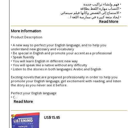
• فهم وإنشاء تراكيب جديدة
• اكتساب مهارة اللفظ بطلاقة
• الاستماع إلى القصص وكأنها فيلم سينمائي
...
• إيجاد متعة كبيرة في ممارسة اللغة ا
Read More
More Information
Product Description
• A new way to perfect your English language, and to help you
understand new glossary and vocabulary
• Be special in English and promote your accent as a professional
• Speak fluently
• You will learn English in different new way
• You will speak like a native without any difficulty
• Listen to the stories in both languages: Arabic and English
Exciting novels that are prepared professionally in order to help you
promote your English language, get excitement with reading, and listen
the story as you never see it before.
Perfect your English language
• C
...
Read More
US$15.95