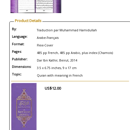
Product Details
By:
Traduction par Muhammad Hamidullah
Language:
Arabe-Français
Format:
Flexi-Cover
Pages:
485 pp French, 485 pp Arabic, plus index (Chamois)
Publisher:
Dar Ibn Kathir, Beirut, 2014
Dimensions:
3.5 x 6.75 inches, 9 x 17 cm
Topic:
Quran with meaning in French
US$12.00