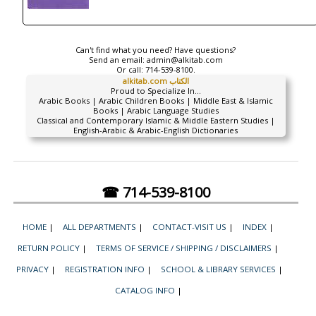
Can't find what you need? Have questions?
Send an email:
admin@alkitab.com
Or call:
714-539-8100.
alkitab.com الكتاب
Proud to Specialize In...
Arabic Books | Arabic Children Books | Middle East & Islamic
Books | Arabic Language Studies
Classical and Contemporary Islamic & Middle Eastern Studies |
English-Arabic & Arabic-English Dictionaries
☎ 714-539-8100
HOME
|
ALL DEPARTMENTS
|
CONTACT-VISIT US
|
INDEX
|
RETURN POLICY
|
TERMS OF SERVICE / SHIPPING / DISCLAIMERS
|
PRIVACY
|
REGISTRATION INFO
|
SCHOOL & LIBRARY SERVICES
|
CATALOG INFO
|