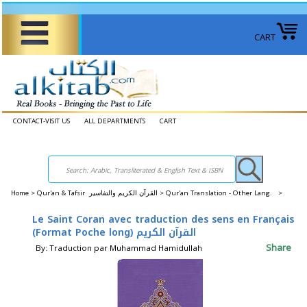
CART
CONTACT-VISIT US
ALL DEPARTMENTS
CART
Home
>
Qur'an & Tafsir القرآن الكريم والتفاسير >
Qur'an Translation - Other Lang. >
Le Saint Coran avec traduction des sens en Français
(Format Poche long) القرآن الكريم
Share
By: Traduction par Muhammad Hamidullah