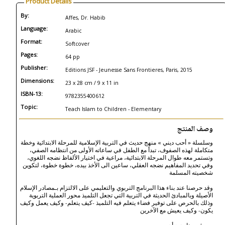
Product Details
By:
Affes, Dr. Habib
Language:
Arabic
Format:
Softcover
Pages:
64 pp
Publisher:
Editions JSF - Jeunesse Sans Frontieres, Paris, 2015
Dimensions:
23 x 28 cm / 9 x 11 in
ISBN-13:
9782355400612
Topic:
Teach Islam to Children - Elementary
وصف المنتج
وسلسلة « أحب ديني » منهج حديث في التربية الإسلامية للمرحلة الابتدائية وخطة
متكاملة لهذه الصفوف، تبدأ مع الطفل في ساعاته الأولى من انتظامه الصفي،
وتستمر معه طوال المرحلة الابتدائية، مراعية في اختيار الألفاظ نضجه اللغوي،
وفي تحديد المفاهيم نضجه العقلي، ساعين الى الأخذ بيده، خطوة خطوة، لتكوين
شخصيته المسلمة
وقد حرصنا عند بناء هذا البرنامج التربوي والتعليمي على الالتزام بـمصادر الإسلام
الأصيلة وبالمبادئ الحديثة في التربية التي تجعل التلميذ محور العملية التربوية
وذلك بالحرص على توفير فضاء يتعلم فيه التلميذ -كيف يتعلم- وكيف يعمل وكيف
يكون- وكيف يعيش مع الآخرين