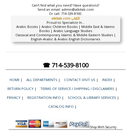
Can't find what you need? Have questions?
Send an email:
admin@alkitab.com
Or call:
714-539-8100.
alkitab.com الكتاب
Proud to Specialize In...
Arabic Books | Arabic Children Books | Middle East & Islamic
Books | Arabic Language Studies
Classical and Contemporary Islamic & Middle Eastern Studies |
English-Arabic & Arabic-English Dictionaries
☎ 714-539-8100
HOME
|
ALL DEPARTMENTS
|
CONTACT-VISIT US
|
INDEX
|
RETURN POLICY
|
TERMS OF SERVICE / SHIPPING / DISCLAIMERS
|
PRIVACY
|
REGISTRATION INFO
|
SCHOOL & LIBRARY SERVICES
|
CATALOG INFO
|
Shop With Security