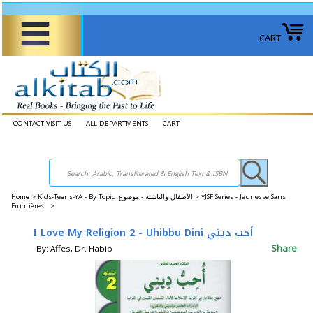
CART
CONTACT-VISIT US
ALL DEPARTMENTS
CART
Home
>
Kids-Teens-YA - By Topic الأطفال والناشئة - موضوع >
*JSF Series - Jeunesse Sans
Frontières >
I Love My Religion 2 - Uhibbu Dini أحب ديني
Share
By: Affes, Dr. Habib