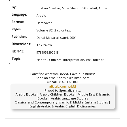
By:
Bukhari / Lashin, Musa Shahin / Abd al-'Al, Ahmad
Language:
Arabic
Format:
Hardcover
Pages:
Volume #2, 2 color text
Publisher:
Dar al-Madar al-Islami. 2001
Dimensions:
17 x 24 cm
ISBN-13:
9789959290618
Topic:
Hadith - Criticism, Interpretation, etc - Bukhari
Can't find what you need? Have questions?
Send an email:
admin@alkitab.com
Or call:
714-539-8100.
alkitab.com الكتاب
Proud to Specialize In...
Arabic Books | Arabic Children Books | Middle East & Islamic
Books | Arabic Language Studies
Classical and Contemporary Islamic & Middle Eastern Studies |
English-Arabic & Arabic-English Dictionaries