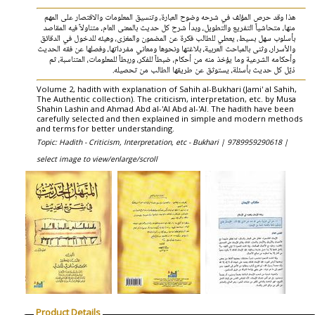
هذا وقد حرص المؤلف في شرحه وضوح العبارة، وتنسيق المعلومات والاقتصار على المهم
منها، متحاشياً التفريع والتطويل، وبدأ شرح كل حديث بالمعنى العام، متناولاً فيه المقاصد
بأسلوب سهل بسيط، يعطي للطالب فكرة عن المضمون والمغزى، وهيئه للدخول في الدقائق
والأسرار، وثنى بالمباحث العربية، بلاغتها ونحوها ومعاني مفرداتها، وفصلها عن فقه الحديث
وأحكامه الشرعية وما يؤخذ منه من أحكام، ضبطاً للفكر، وربطاً للمعلومات، المتناسبة، ثم
ذيّل كل حديث بأسئلة، يستوثق عن طريقها الطالب من تحصيله.
Volume 2, hadith with explanation of Sahih al-Bukhari (Jami' al Sahih,
The Authentic collection). The criticism, interpretation, etc. by Musa
Shahin Lashin and Ahmad Abd al-'Al Abd al-'Al. The hadith have been
carefully selected and then explained in simple and modern methods
and terms for better understanding.
Topic: Hadith - Criticism, Interpretation, etc - Bukhari |
9789959290618 |
select image to view/enlarge/scroll
Product Details