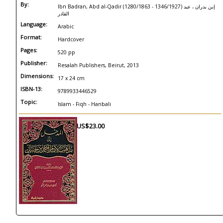
By:
Ibn Badran, Abd al-Qadir (1280/1863 - 1346/1927) إبن بدران ، عبد
القادر
Language:
Arabic
Format:
Hardcover
Pages:
520 pp
Publisher:
Resalah Publishers, Beirut, 2013
Dimensions:
17 x 24 cm
ISBN-13:
9789933446529
Topic:
Islam - Fiqh - Hanbali
US$23.00