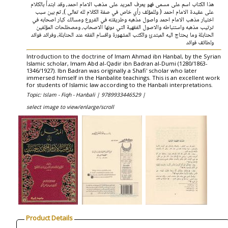
هذا الكتاب اسم على مسمى فهو يعرف المريد على مذهب الامام احمد، وقد ابتدأ بالكلام
على عقيدة الامام احمد ( وللمؤلف رأي خاص في صفة الكلام لله تعالى )، ثم بين سبب
اختيار مذهب الامام احمد واصول مذهبه وطريقته في الفروع ومسالك كبار اصحابه في
ترتيب مذهبه واستنباطه والاصول الفقهية التي دونها الاصحاب، ومصطلحات المؤلفين
الحنابلة وما يحتاج اليه المبتدئ والكتب المشهورة واقسام الفقه عند الحنابلة، وفرائد فوائد
ولطائف فوائد
Introduction to the doctrine of Imam Ahmad ibn Hanbal, by the Syrian
Islamic scholar, Imam Abd al-Qadir ibn Badran al-Dumi (1280/1863-
1346/1927). Ibn Badran was originally a Shafi' scholar who later
immersed himself in the Hanbalite teachings. This is an excellent work
for students of Islamic law according to the Hanbali interpretations.
Topic: Islam - Fiqh - Hanbali |
9789933446529 |
select image to view/enlarge/scroll
Product Details