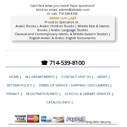
Can't find what you need? Have questions?
Send an email:
admin@alkitab.com
Or call:
714-539-8100.
alkitab.com الكتاب
Proud to Specialize In...
Arabic Books | Arabic Children Books | Middle East & Islamic
Books | Arabic Language Studies
Classical and Contemporary Islamic & Middle Eastern Studies |
English-Arabic & Arabic-English Dictionaries
☎ 714-539-8100
HOME
|
ALL DEPARTMENTS
|
CONTACT-VISIT US
|
INDEX
|
RETURN POLICY
|
TERMS OF SERVICE / SHIPPING / DISCLAIMERS
|
PRIVACY
|
REGISTRATION INFO
|
SCHOOL & LIBRARY SERVICES
|
CATALOG INFO
|
Shop With Security