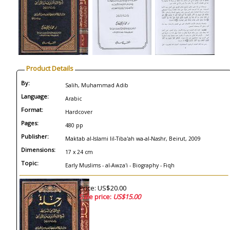
Product Details
By:
Salih, Muhammad Adib
Language:
Arabic
Format:
Hardcover
Pages:
480 pp
Publisher:
Maktab al-Islami lil-Tiba'ah wa-al-Nashr, Beirut, 2009
Dimensions:
17 x 24 cm
Topic:
Early Muslims - al-Awza'i - Biography - Fiqh
Price: US$20.00
Sale price:
US$15.00