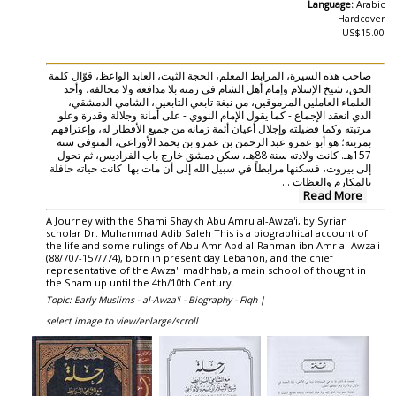
Language:
Arabic
Hardcover
US$15.00
صاحب هذه السيرة، المرابط المعلم، الحجة الثبت، العابد الواعظ، قوّال كلمة
الحق، شيخ الإسلام وإمام أهل الشام في زمنه بلا مدافعة ولا مخالفة، وأحد
العلماء العاملين المرموقين، من نبغة تابعي التابعين، الشامي الدمشقي،
الذي انعقد الإجماع - كما يقول الإمام النووي - على أمانة وجلالة وقدرة وعلو
مرتبته وكما فضيلته وإجلال أعيان أئمة زمانه من جميع الأقطار له، وإعترافهم
بمزيته؛ هو أبو عمرو عبد الرحمن بن عمرو بن يحمد الأوزاعي، المتوفى سنة
157هـ. كانت ولادته سنة 88هـ، سكن دمشق خارج باب الفراديس، ثم تحول
إلى بيروت، فسكنها مرابطاً في سبيل الله إلى أن مات بها. كانت حياته حافلة
بالمكارم والعظات ...
Read More
A Journey with the Shami Shaykh Abu Amru al-Awza'i, by Syrian
scholar Dr. Muhammad Adib Saleh This is a biographical account of
the life and some rulings of Abu Amr Abd al-Rahman ibn Amr al-Awza'i
(88/707-157/774), born in present day Lebanon, and the chief
representative of the Awza'i madhhab, a main school of thought in
the Sham up until the 4th/10th Century.
Topic: Early Muslims - al-Awza'i - Biography - Fiqh |
select image to view/enlarge/scroll