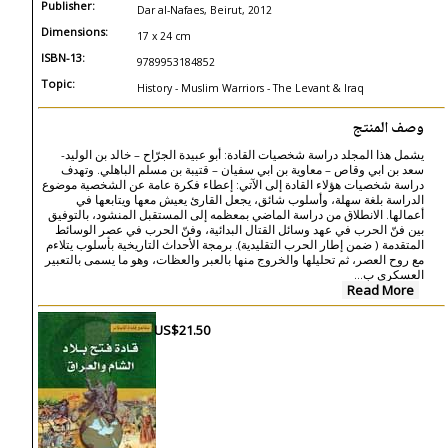
Publisher:
Dar al-Nafaes, Beirut, 2012
Dimensions:
17 x 24 cm
ISBN-13:
9789953184852
Topic:
History - Muslim Warriors - The Levant & Iraq
وصف المنتج
يشمل هذا المجلد دراسة شخصيات القادة: أبو عبيدة الجرّاح – خالد بن الوليد-
سعد بن ابي وقاص – معاوية بن ابي سفيان – قتيبة بن مسلم الباهلي. وتهدف
دراسة شخصيات هؤلاء القادة إلى الآتي: إعطاء فكرة عامة عن الشخصية موضوع
الدراسة بلغة سهلة، وأسلوب شائق، يجعل القارئ يعيش معها ويتابعها في
أعمالها. الانطلاق من دراسة الماضي بمعظمه إلى المستقبل المنشود، بالتوفيق
بين فنّ الحرب في عهد وسائل القتال البدائية، وفنّ الحرب في عصر الوسائط
المتقدمة ( ضمن إطار الحرب التقليدية). برمجة الأحداث التاريخية بأسلوب يتلاءم
مع روح العصر، ثم تحليلها والخروج منها بالعبر والعظات، وهو ما يسمى بالتعبير
العسكري ب...
Read More
US$21.50