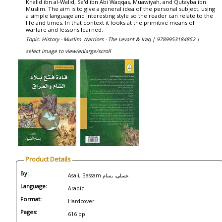
Khalid ibn al-Walid, Sa'd ibn Abi Waqqas, Muawiyah, and Qutayba ibn
Muslim. The aim is to give a general idea of the personal subject, using
a simple language and interesting style so the reader can relate to the
life and times. In that context it looks at the primitive means of
warfare and lessons learned.
Topic: History - Muslim Warriors - The Levant & Iraq |
9789953184852 |
select image to view/enlarge/scroll
Product Details
By:
Asali, Bassam عسلي، بسام
Language:
Arabic
Format:
Hardcover
Pages:
616 pp