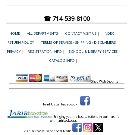
☎ 714-539-8100
HOME
|
ALL DEPARTMENTS
|
CONTACT-VISIT US
|
INDEX
|
RETURN POLICY
|
TERMS OF SERVICE / SHIPPING / DISCLAIMERS
|
PRIVACY
|
REGISTRATION INFO
|
SCHOOL & LIBRARY SERVICES
|
CATALOG INFO
|
Shop With Security
Find Us on Facebook
Bringing you the best selections in partnership
with
Jarirbooksusa.
Visit Jarirbooksusa on Social Media