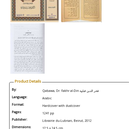
Product Details
By:
Qabawa, Dr. Fakhr al-Din فخر الدين قباوة
Language:
Arabic
Format:
Hardcover with dustcover
Pages:
1241 pp
Publisher:
Librairie du-Lubnan, Beirut, 2012
Dimensions:
17.5 x 24.5 cm