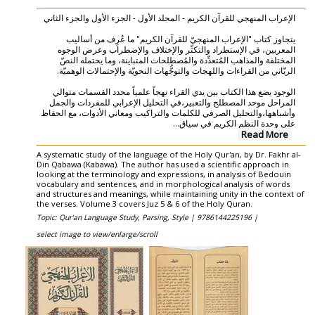
الإعراب المنهجي للقرآن الكريم - المجلد الأول - الجزء الأول والجزء الثاني
يتجاوز كتاب "الإعراب المنهجيّ للقرآن الكريم" ما عُرِف من أساليب
المعربين، في الإستطراد والتكثّر والإختلاف والإضطراب وعرض الوجوه
المختلفة والمذاهب المُتعدِّدة والمُصطلحات المتباينة، وما يحتمله النصّ
الربّاني من القراءات واللهجات والتوجُّهات النحويّة والإحتمالات الوهميّة.
الوجود يضع هذا الكتاب بين يدي القراء نهجاً علمياً محدد القسمات متوالي
المراحل موحد المصطلح والتعبير،في التحليل الإعرابي للمفردات والجمل
وأشباهها،والتحليل الصرفي للكلمات والتراكيب ومعاني الأدوات، مع الحفاظ
...
على وحدة النظم الكريم في سياق
Read More
A systematic study of the language of the Holy Qur'an, by Dr. Fakhr al-
Din Qabawa (Kabawa). The author has used a scientific approach in
looking at the terminology and expressions, in analysis of Bedouin
vocabulary and sentences, and in morphological analysis of words
and structures and meanings, while maintaining unity in the context of
the verses. Volume 3 covers Juz 5 & 6 of the Holy Quran.
Topic: Qur'an Language Study, Parsing, Style |
9786144225196 |
select image to view/enlarge/scroll