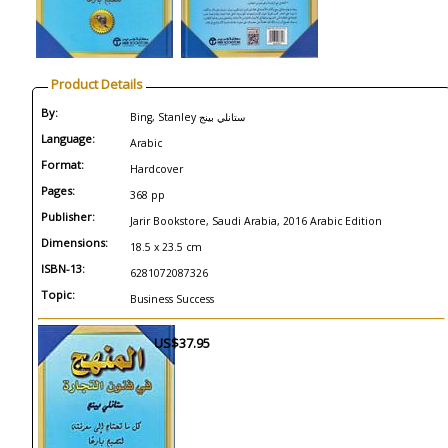
Product Details
By:
Bing, Stanley ستانلي بينج
Language:
Arabic
Format:
Hardcover
Pages:
368 pp
Publisher:
Jarir Bookstore, Saudi Arabia, 2016 Arabic Edition
Dimensions:
18.5 x 23.5 cm
ISBN-13:
6281072087326
Topic:
Business Success
US$37.95