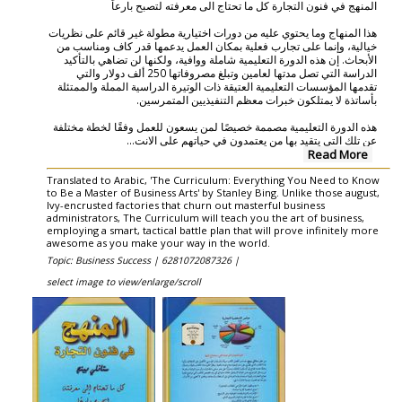
المنهج في فنون التجارة كل ما تحتاج الى معرفته لتصبح بارعاً
هذا المنهاج وما يحتوي عليه من دورات اختيارية مطولة غير قائم على نظريات
خيالية، وإنما على تجارب فعلية بمكان العمل يدعمها قدر كاف ومناسب من
الأبحاث. إن هذه الدورة التعليمية شاملة ووافية، ولكنها لن تضاهي بالتأكيد
الدراسة التي تصل مدتها لعامين وتبلغ مصروفاتها 250 ألف دولار والتي
تقدمها المؤسسات التعليمية العتيقة ذات الوتيرة الدراسية المملة والممتئلة
بأساتذة لا يمتلكون خبرات معظم التنفيذيين المتمرسين.
هذه الدورة التعليمية مصممة خصيصًا لمن يسعون للعمل وفقًا لخطة مختلفة
...
عن تلك التي يتقيد بها من يعتمدون في حياتهم على الانت
Read More
Translated to Arabic, 'The Curriculum: Everything You Need to Know
to Be a Master of Business Arts' by Stanley Bing. Unlike those august,
Ivy-encrusted factories that churn out masterful business
administrators, The Curriculum will teach you the art of business,
employing a smart, tactical battle plan that will prove infinitely more
awesome as you make your way in the world.
Topic: Business Success |
6281072087326 |
select image to view/enlarge/scroll