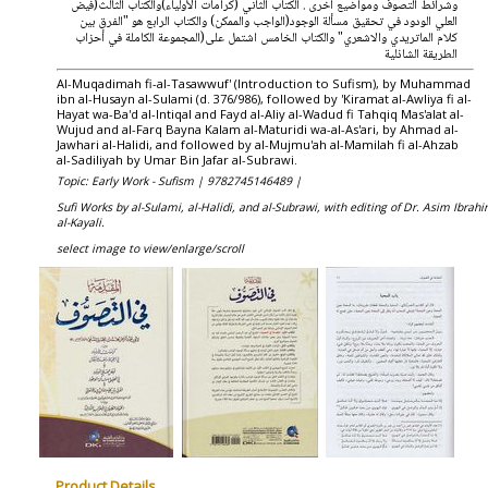
وشرائط التصوف ومواضيع أخرى . الكتاب الثاني (كرامات الأولياء)والكتاب الثالث(فيض
العلي الودود في تحقيق مسألة الوجود(الواجب والممكن) والكتاب الرابع هو "الفرق بين
كلام الماتريدي والاشعري" والكتاب الخامس اشتمل على(المجموعة الكاملة في أحزاب
الطريقة الشاذلية
Al-Muqadimah fi-al-Tasawwuf' (Introduction to Sufism), by Muhammad
ibn al-Husayn al-Sulami (d. 376/986), followed by 'Kiramat al-Awliya fi al-
Hayat wa-Ba'd al-Intiqal and Fayd al-Aliy al-Wadud fi Tahqiq Mas'alat al-
Wujud and al-Farq Bayna Kalam al-Maturidi wa-al-As'ari, by Ahmad al-
Jawhari al-Halidi, and followed by al-Mujmu'ah al-Mamilah fi al-Ahzab
al-Sadiliyah by Umar Bin Jafar al-Subrawi.
Topic: Early Work - Sufism |
9782745146489 |
Sufi Works by al-Sulami, al-Halidi, and al-Subrawi, with editing of Dr. Asim Ibrah
al-Kayali.
select image to view/enlarge/scroll
Product Details