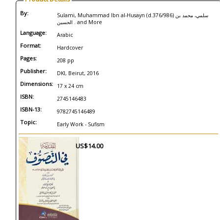
By:
Sulami, Muhammad Ibn al-Husayn (d.376/986) سلمي، محمد بن
الحسين . and More
Language:
Arabic
Format:
Hardcover
Pages:
208 pp
Publisher:
DKI, Beirut, 2016
Dimensions:
17 x 24 cm
ISBN:
2745146483
ISBN-13:
9782745146489
Topic:
Early Work - Sufism
US$14.00