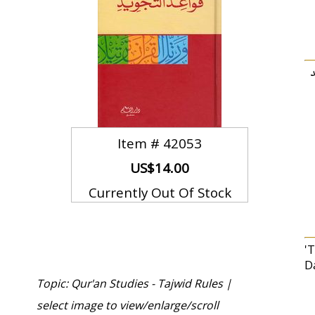
د
Item #
42053
US$14.00
Currently Out Of Stock
'T
D
Topic: Qur'an Studies - Tajwid Rules |
select image to view/enlarge/scroll