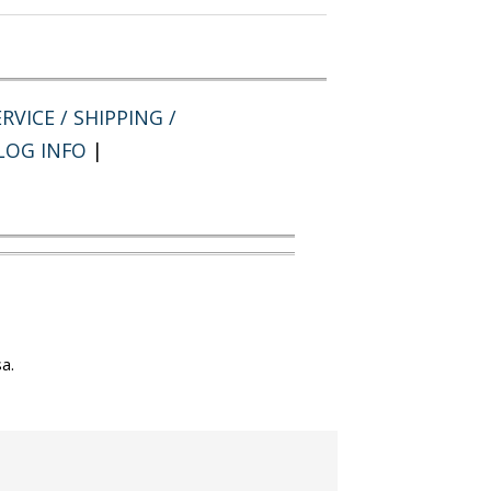
RVICE / SHIPPING /
LOG INFO
|
a.