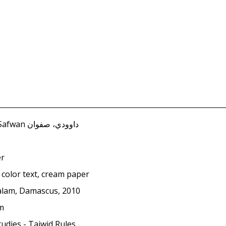
Dawudi, Safwan داوودي، صفوان
er
 color text, cream paper
alam, Damascus, 2010
cm
udies - Tajwid Rules