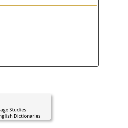
uage Studies
glish Dictionaries