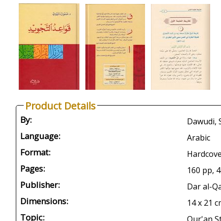
Product Details
By:
Language:
Arabic
Format:
Hardcov
Pages:
160 pp, 4
Publisher:
Dar al-Q
Dimensions:
14 x 21 
Topic:
Qur'an St