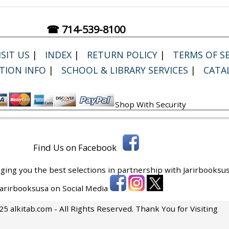
☎ 714-539-8100
SIT US
|
INDEX
|
RETURN POLICY
|
TERMS OF SE
TION INFO
|
SCHOOL & LIBRARY SERVICES
|
CATA
Shop With Security
Find Us on Facebook
ging you the best selections in partnership with
Jarirbooksus
 Jarirbooksusa on Social Media
5 alkitab.com - All Rights Reserved. Thank You for Visiting