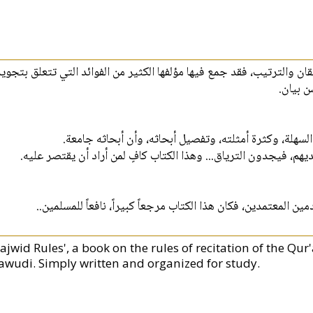
ان والترتيب، فقد جمع فيها مؤلفها الكثير من الفوائد التي تتعلق بتجوي
ن بيان
 السهلة، وكثرة أمثلته، وتفصيل أبحاثه، وأن أبحاثه جامعة
هم، فيجدون الترياق... وهذا الكتاب كافٍ لمن أراد أن يقتصر عليه
قدمين المعتمدين، فكان هذا الكتاب مرجعاً كبيراً، نافعاً للمسلمين
ajwid Rules', a book on the rules of recitation of the Qur
awudi. Simply written and organized for study.