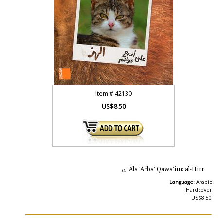
Item #
42130
US$8.50
Ala 'Arba' Qawa'im: al-Hirr الهر
Language:
Arabic
Hardcover
US$8.50