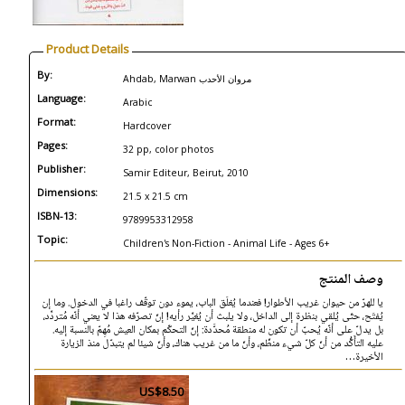
Product Details
By:
Ahdab, Marwan مروان الأحدب
Language:
Arabic
Format:
Hardcover
Pages:
32 pp, color photos
Publisher:
Samir Editeur, Beirut, 2010
Dimensions:
21.5 x 21.5 cm
ISBN-13:
9789953312958
Topic:
Children's Non-Fiction - Animal Life - Ages 6+
وصف المنتج
يا للهرّ من حيوان غريب الأطوار! فعندما يُغلَق الباب، يموء دون توقّف راغبا في الدخول. وما إن
يُفتَح، حتّى يُلقي بنظرة إلى الداخل، ولا يلبث أن يُغيِّر رأيه! إنّ تصرّفه هذا لا يعني أنّه مُتردِّد،
بل يدلّ على أنّه يُحبّ أن تكون له منطقة مُحدَّدة: إنّ التحكّم بمكان العيش مُهِمّ بالنسبة إليه.
عليه التأَكُّد من أنّ كلّ شيء منظّم، وأنّ ما من غريب هناك، وأنّ شيئا لم يتبدّل منذ الزيارة
الأخيرة…
US$8.50