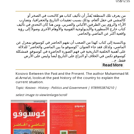
US$12.55
من يعرف تلك المنطقة يُقدِّر أن تأليف كتاب هو كالنحت في الصخر أو
كالمشي في حقل ألغام، وذلك بسبب تعقيدات التاريخ والجغرافيا، وتضارب
الآراء والرؤى بين الطرفين الألباني والصربي. ومن هنا كان التحدي في تأليف
كتاب خارج الأسطورة والأيديولوجية القومية والأوهام الأخرى وصولاً إلى رؤية
واقعية أكثر عن الماضي والحاضر.
وبالنسبة إلى كتاب كهذا من الصعب أن نفهم الحاضر في كوسوفو بمعزل عن
الماضي، ولذلك فقد جاء العنوان "كوسوفو ما بين الماضي والحاضر" للدلالة
على أهمية الخلفية التاريخية في فهم الصورة الحاضرة في كوسوفو. فمشكلة
كوسوفو تكمن في الخلاف أو النزاع على التاريخ أيضاً وليس على الأرض
...
فقط، ح
Read More
Kosovo Between the Past and the Present. The author Muhammad M.
al-Arna'ut, looks at the past history of the country to explain the
current situation.
Topic: Kosovo - History - Politics and Government |
9789953874210 |
select image to view/enlarge/scroll