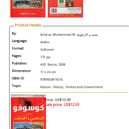
Product Details
By:
Arna'ut, Muhammad M. محمد م.الأرناؤوط
Language:
Arabic
Format:
Softcover
Pages:
175 pp
Publisher:
ASP, Beirut, 2008
Dimensions:
17 x 24 cm
ISBN-13:
9789953874210
Topic:
Kosovo - History - Politics and Government
Price: US$13.95
Sale price:
US$12.55