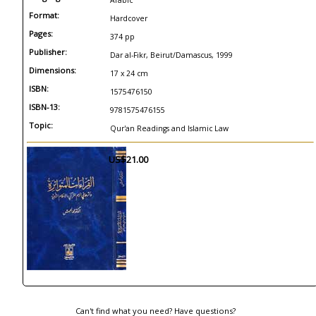
Arabic
Format:
Hardcover
Pages:
374 pp
Publisher:
Dar al-Fikr, Beirut/Damascus, 1999
Dimensions:
17 x 24 cm
ISBN:
1575476150
ISBN-13:
9781575476155
Topic:
Qur'an Readings and Islamic Law
US$21.00
Can't find what you need? Have questions?