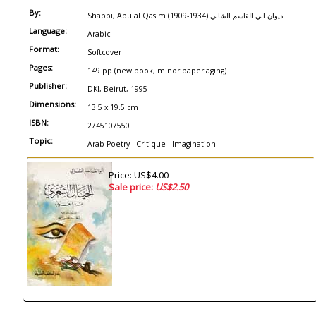
By:
Shabbi, Abu al Qasim (1909-1934) ديوان ابي القاسم الشابي
Language:
Arabic
Format:
Softcover
Pages:
149 pp (new book, minor paper aging)
Publisher:
DKI, Beirut, 1995
Dimensions:
13.5 x 19.5 cm
ISBN:
2745107550
Topic:
Arab Poetry - Critique - Imagination
Price: US$4.00
Sale price:
US$2.50