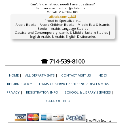
Can't find what you need? Have questions?
Send an email:
admin@alkitab.com
Or call:
714-539-8100.
alkitab.com الكتاب
Proud to Specialize In...
Arabic Books | Arabic Children Books | Middle East & Islamic
Books | Arabic Language Studies
Classical and Contemporary Islamic & Middle Eastern Studies |
English-Arabic & Arabic-English Dictionaries
☎ 714-539-8100
HOME
|
ALL DEPARTMENTS
|
CONTACT-VISIT US
|
INDEX
|
RETURN POLICY
|
TERMS OF SERVICE / SHIPPING / DISCLAIMERS
|
PRIVACY
|
REGISTRATION INFO
|
SCHOOL & LIBRARY SERVICES
|
CATALOG INFO
|
Shop With Security