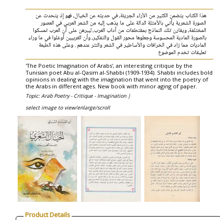
هذا الكتاب يتضمن الكثير من الآراء الجريئة، في حديثه عن الخيال، فهو إذ يتحدث عن
الصورة الشعرية يأتي بالأمثلة الدالة على ما يذهب إليه من الشعر العربي في العصور
المختلفة، ويقارن تلك النماذج بمقتطفات من آداب الغرب، ليبرهن على أن العرب تمسكوا
بالصورة المادية المحسوسة وجعلوها محور القول والتفكير، وأن الغربيين أوغلوا في ما وراء
الماديات مما زاد في الخرافات والأساطير في الشعر والنثر عندهم . وعلى هذه الطبعة
تعليقات تخدم الموضوع
'The Poetic Imagination of Arabs', an interesting critique by the
Tunisian poet Abu al-Qasim al-Shabbi (1909-1934). Shabbi includes bold
opinions in dealing with the imagination that went into the poetry of
the Arabs in different ages. New book with minor aging of paper.
Topic: Arab Poetry - Critique - Imagination |
select image to view/enlarge/scroll
Product Details