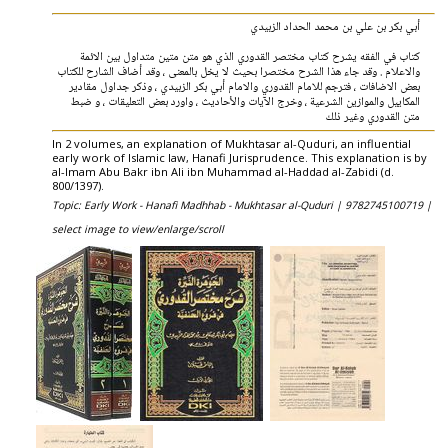
أبي بكر بن علي بن محمد الحداد الزبيدي
كتاب في الفقه يشرح كتاب مختصر القدوري الذي هو متن متين متداول بين الائمة
والاعلام . وقد جاء هذا الشرح مختصرا بحيث لا يخل بالمعنى ، وقد أضاف الشارح للكتاب
بعض الاضافات ، فترجم للامام القدوري والامام أبي بكر الزبيدي ، وذكر جداول مقادير
المكاييل والموازين الشرعية ، وخرج الآيات والأحاديث ، واورد بعض التعليقات ، و ضبط
متن القدوري وغير ذلك
In 2 volumes, an explanation of Mukhtasar al-Quduri, an influential
early work of Islamic law, Hanafi Jurisprudence. This explanation is by
al-Imam Abu Bakr ibn Ali ibn Muhammad al-Haddad al-Zabidi (d.
800/1397).
Topic: Early Work - Hanafi Madhhab - Mukhtasar al-Quduri |
9782745100719 |
select image to view/enlarge/scroll