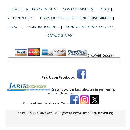
HOME
|
ALL DEPARTMENTS
|
CONTACT-VISIT US
|
INDEX
|
RETURN POLICY
|
TERMS OF SERVICE / SHIPPING / DISCLAIMERS
|
PRIVACY
|
REGISTRATION INFO
|
SCHOOL & LIBRARY SERVICES
|
CATALOG INFO
|
Shop With Security
Find Us on Facebook
Bringing you the best selections in partnership
with
Jarirbooksusa.
Visit Jarirbooksusa on Social Media
© 1992-2025 alkitab.com - All Rights Reserved. Thank You for Visiting