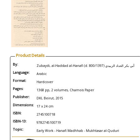
Product Details
By:
Zubaydi, al-Haddad al-Hanafi (d. 800/1397) أبي بكر الحداد الزبيدي
Language:
Arabic
Format:
Hardcover
Pages:
1368 pp, 2 volumes, Chamois Paper
Publisher:
DKI, Beirut, 2015
Dimensions:
17 x 24 cm
ISBN:
2745100718
ISBN-13:
9782745100719
Topic:
Early Work - Hanafi Madhhab - Mukhtasar al-Quduri