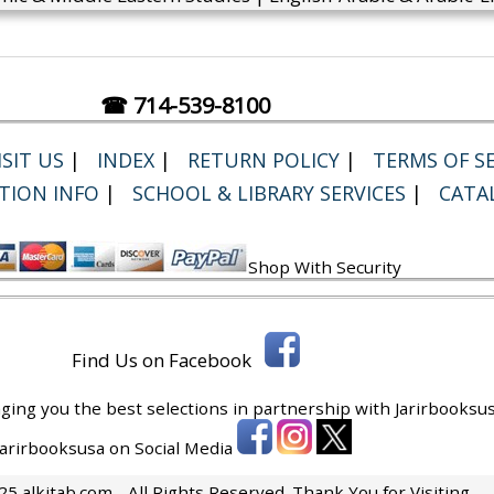
☎ 714-539-8100
SIT US
|
INDEX
|
RETURN POLICY
|
TERMS OF SE
TION INFO
|
SCHOOL & LIBRARY SERVICES
|
CATA
Shop With Security
Find Us on Facebook
ging you the best selections in partnership with
Jarirbooksus
 Jarirbooksusa on Social Media
5 alkitab.com - All Rights Reserved. Thank You for Visiting