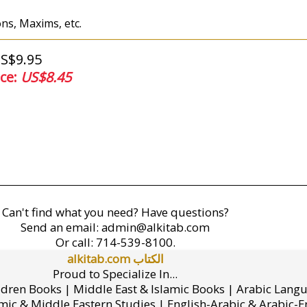
ons, Maxims, etc.
US$9.95
ice:
US$8.45
Can't find what you need? Have questions?
Send an email:
admin@alkitab.com
Or call:
714-539-8100.
alkitab.com الكتاب
Proud to Specialize In...
ldren Books | Middle East & Islamic Books | Arabic Lang
mic & Middle Eastern Studies | English-Arabic & Arabic-En