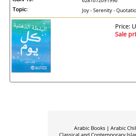
6281072091996
Topic:
Joy - Serenity - Quotati
Price: 
Sale pr
Arabic Books | Arabic Chi
Classical and Contemporary Isla