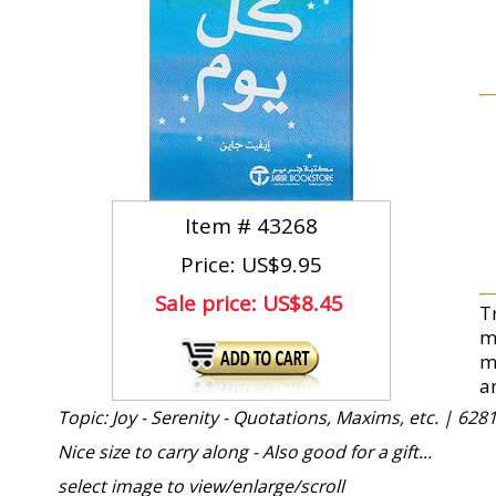
Item #
43268
Price: US$9.95
Sale price:
US$8.45
Tr
m
m
a
Topic: Joy - Serenity - Quotations, Maxims, etc. |
6281
Nice size to carry along - Also good for a gift...
select image to view/enlarge/scroll