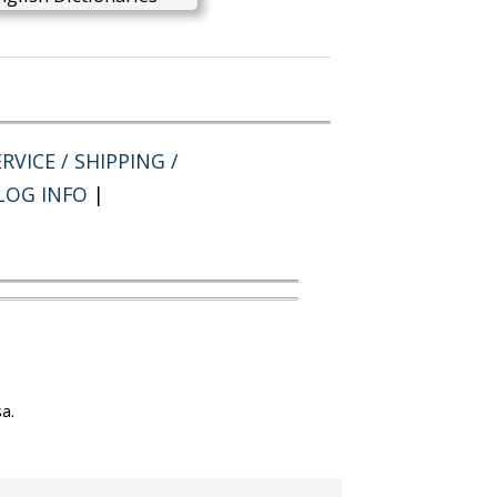
RVICE / SHIPPING /
LOG INFO
|
a.