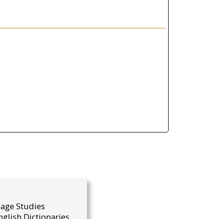
uage Studies
glish Dictionaries