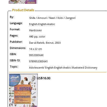
Product Details
By:
Shifa / Amouri / Nasri / Kobi / Zangeel
Language:
English-English-Arabic
Format:
Hardcover
Pages:
440 pp, color
Publisher:
Dar al-Rateb, Beirut, 2003
Dimensions:
14 x 22 cm
ISBN:
995330064X
ISBN-13:
9789953300641
Topic:
Adolescents' English-English-Arabic Illustrated Dictionary
US$16.00