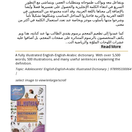
ويتفاعل معه ويواكب طموحاته ومتطلبات العصر، ويتماشى مع التطور
السريع في انتقاء الكلمة الإنجليزية والحصول على تفسيرها فضلاً وأيضاُ
بالإضافة إلى معناها باللغة العربية، وقد أعده مجموعة من المتعمقين في
اللغة العربية والتربية فاختاروا المداخل المناسب وشكلوها تشكيلاً تاماً
وشرحوا متنها بأسلوب موجز وبخاصة عند تعدد استعمال الكلمة في أكثر من
معنى.
كما عمدوا إلى تطعيم المعجم برسوم يقتدي الطالب بها عند كتابته، هذا ويم
يكتف المتخصصون بالرسوم المتناثرة على صفحات المعجم، بل أضافوا عليه
...
عشرات اللوحات الملوّنة والرياضية الت
Read More
A fully illustrated English-English-Arabic dictionary. With over 5,500
words, 500 illustrations, and many useful sentences explaining the
definition.
Topic: Adolescents' English-English-Arabic Illustrated Dictionary |
978995330064
|
select image to view/enlarge/scroll