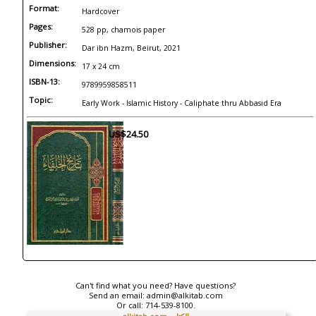
Format:
Hardcover
Pages:
528 pp, chamois paper
Publisher:
Dar ibn Hazm, Beirut, 2021
Dimensions:
17 x 24 cm
ISBN-13:
9789959858511
Topic:
Early Work - Islamic History - Caliphate thru Abbasid Era
US$24.50
Can't find what you need? Have questions?
Send an email:
admin@alkitab.com
Or call:
714-539-8100.