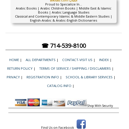
alkitab.com الكتاب
Proud to Specialize In...
Arabic Books | Arabic Children Books | Middle East & Islamic
Books | Arabic Language Studies
Classical and Contemporary Islamic & Middle Eastern Studies |
English-Arabic & Arabic-English Dictionaries
☎ 714-539-8100
HOME
|
ALL DEPARTMENTS
|
CONTACT-VISIT US
|
INDEX
|
RETURN POLICY
|
TERMS OF SERVICE / SHIPPING / DISCLAIMERS
|
PRIVACY
|
REGISTRATION INFO
|
SCHOOL & LIBRARY SERVICES
|
CATALOG INFO
|
Shop With Security
Find Us on Facebook