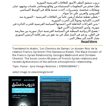
دروب دمشق الملف الأسود للعلاقات الفرنسية-السورية
ملفّ ضخم من المعلومات المستمدّة من وقائع ومحاضر جلسات وشهود عيان
ومقابلات شخصية، وتسريبات، أحدث صدمة هائلة في الوسط السياسي
الفرنسي والعربي على حدٍّ سواء.
• يغطّي تغطية شاملة أربعين عاماً من العلاقات الفرنسية – السورية منذ
الحرب اللبنانية وصولاً إلى الحرب السورية.
• يدين القراءات الخاطئة التي اعتمدتها السياسة الفرنسية للحرب الدائرة في
سورية، ولدور الشخصيات الأبرز فيها.
• يفضح الازدواجية المبطّنة في السياسة الفرنسية حيال سورية بين معارضة
في العلن، ودعم في السرّ تمثّل في مد نفق من مقر إقامة الرئيس السوري
...
بشار الأسد إلى مطار المز
Read More
Translated to Arabic, 'Les Chemins de Damas: Le dossier Noir de la
relation Franco-Syrienne' (The Damascus Roads: The Black Dossier of
the Franco-Syrian Relations) by Georges Malbrunot and Christian
Chesnot. The book covers 40 years of French-Syrian relations and
reveals dysfunctions of this almost schizophrenic relationship.
Topic: France - Syria Foreign Relations |
9789953889467 |
select image to view/enlarge/scroll