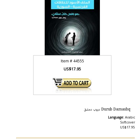
Item #
44555
US$17.95
Durub Damashq دروب دمشق
Language:
Arabic
Softcover
US$17.95