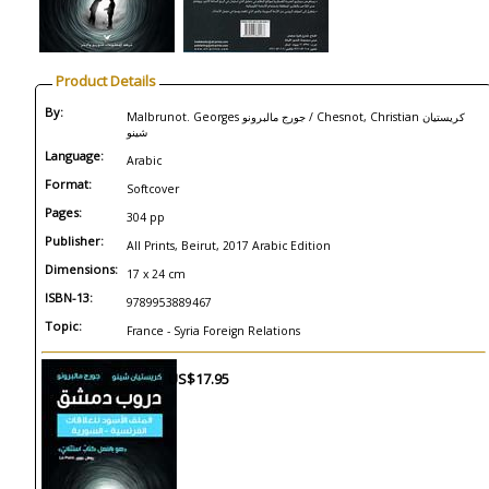
Product Details
By:
Malbrunot. Georges جورج مالبرونو / Chesnot, Christian كريستيان
شينو
Language:
Arabic
Format:
Softcover
Pages:
304 pp
Publisher:
All Prints, Beirut, 2017 Arabic Edition
Dimensions:
17 x 24 cm
ISBN-13:
9789953889467
Topic:
France - Syria Foreign Relations
US$17.95