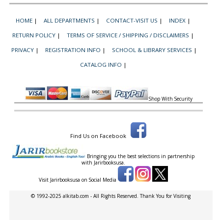
HOME
|
ALL DEPARTMENTS
|
CONTACT-VISIT US
|
INDEX
|
RETURN POLICY
|
TERMS OF SERVICE / SHIPPING / DISCLAIMERS
|
PRIVACY
|
REGISTRATION INFO
|
SCHOOL & LIBRARY SERVICES
|
CATALOG INFO
|
Shop With Security
Find Us on Facebook
Bringing you the best selections in partnership
with
Jarirbooksusa.
Visit Jarirbooksusa on Social Media
© 1992-2025 alkitab.com - All Rights Reserved. Thank You for Visiting