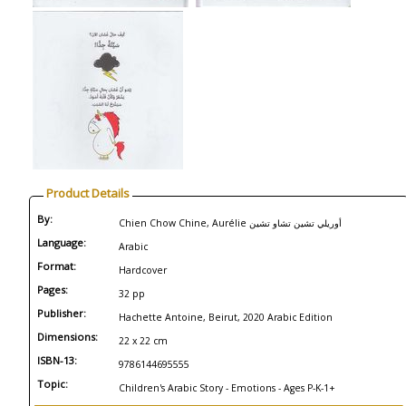
Product Details
By:
Chien Chow Chine, Aurélie أوريلي تشين تشاو تشين
Language:
Arabic
Format:
Hardcover
Pages:
32 pp
Publisher:
Hachette Antoine, Beirut, 2020 Arabic Edition
Dimensions:
22 x 22 cm
ISBN-13:
9786144695555
Topic:
Children's Arabic Story - Emotions - Ages P-K-1+